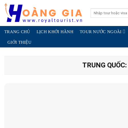
Skip
to
Search
for:
content
TRANG CHỦ
LỊCH KHỞI HÀNH
TOUR NƯỚC NGOÀI
GIỚI THIỆU
TRUNG QUỐC: