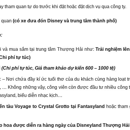
ày tham quan tự do trước khi đặt hoặc đặt dịch vụ qua công ty.
m quan
(có xe đưa đón Disney và trung tâm thành phố)
n:
i và mua sắm tại trung tâm Thượng Hải như:
Trải
nghiệm lê
Chi phí tự túc)
i
(Chi phí tự túc, Giá tham khảo dự kiến 600 – 1000 tệ)
ốc – Nơi chứa đầy kí ức tuổi thơ của du khách cùng hàng loạt 
… Không những vậy, công viên còn được đầu tư nhiều công trìn
tasyland, biểu diễn nhạc kịch…
n tàu Voyage to Crystal Grotto tại Fantasyland
hoặc tham 
o hoa được diễn ra hàng ngày của Disneyland Thượng Hải v