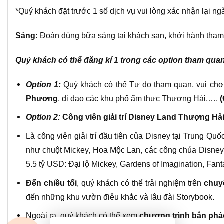
*Quý khách đặt trước 1 số dịch vụ vui lòng xác nhận lại ng
Sáng:
Đoàn dùng bữa sáng tại khách sạn, khởi hành tha
Quý khách có thể đăng kí 1 trong các option tham qua
Option 1:
Quý khách có thể Tự do tham quan, vui chơ
Phương
,
đi dạo các khu phố ẩm thực Thượng Hải,….
(
Option 2:
Công viên giải trí Disney Land Thượng Hả
Là công viên giải trí đầu tiên của Disney tại Trung Qu
như chuột Mickey, Hoa Mộc Lan, các công chúa Disney, 
5.5 tỷ USD: Đại lộ Mickey, Gardens of Imagination, Fan
Đến chiều tối
,
quý khách có thể trải nghiệm trên
chuyế
đến những khu vườn điêu khắc và lâu đài Storybook.
Ngoài ra, quý khách có thể xem
chương trình bắn phá