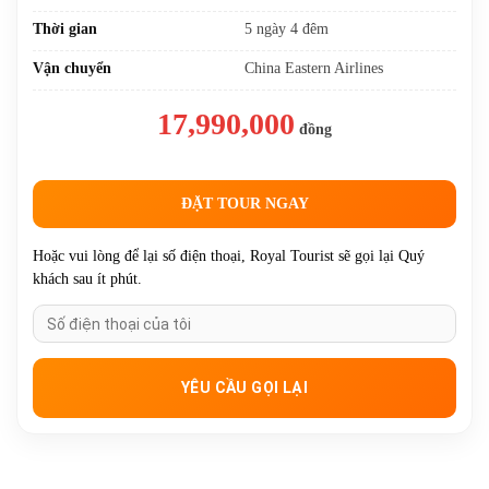
21/07/2026, 28/07/2026,
Thời gian
5 ngày 4 đêm
31/07/2026, 04/08/2026,
10/08/2026, 11/08/2026,
Vận chuyển
China Eastern Airlines
13/08/2026, 17/08/2026,
18/08/2026, 25/08/2026,
17,990,000
28/08/2026 (lễ)
đồng
ĐẶT TOUR NGAY
Hoặc vui lòng để lại số điện thoại, Royal Tourist sẽ gọi lại Quý
khách sau ít phút.