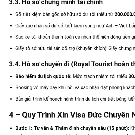
3.3. Hồ sơ chứng minh tài chính
Sổ tiết kiệm bản gốc sở hữu số dư tối thiểu từ
200.000.
Giấy xác nhận số dư sổ tiết kiệm song ngữ Anh – Việt bả
Sao kê tài khoản thanh toán cá nhân thể hiện dòng tiền g
Giấy tờ sở hữu tài sản bổ trợ (khuyến khích): Giấy chứng
3.4. Hồ sơ chuyến đi (Royal Tourist hoàn 
Bảo hiểm du lịch quốc tế:
Mức trách nhiệm tối thiểu
30
Booking vé máy bay khứ hồi và xác nhận đặt phòng khách
Bản giải trình kế hoạch hành trình du lịch chi tiết bằng tiế
4 – Quy Trình Xin Visa Đức Chuyên N
Bước 1: Tư vấn & Thẩm định chuyên sâu (15 phút):
Kh