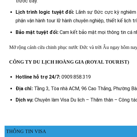
trước đây.
Lịch trình logic tuyệt đối:
Lãnh sự Đức cực kỳ nghiêm ng
phận vận hành tour lữ hành chuyên nghiệp, thiết kế lịch tr
Bảo mật tuyệt đối:
Cam kết bảo mật mọi thông tin cá nh
Mở rộng cánh cửa chinh phục nước Đức và trời Âu ngay hôm na
CÔNG TY DU LỊCH HOÀNG GIA (ROYAL TOURIST)
Hotline hỗ trợ 24/7:
0909.858.319
Địa chỉ:
Tầng 3, Tòa nhà ACM, 96 Cao Thắng, Phường B
Dịch vụ:
Chuyên làm Visa Du lịch – Thăm thân – Công tác
THÔNG TIN VISA