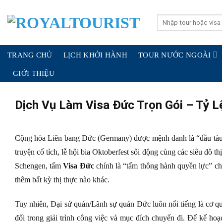
Skip
to
Search
for:
content
TRANG CHỦ
LỊCH KHỞI HÀNH
TOUR NƯỚC NGOÀI
GIỚI THIỆU
Dịch Vụ Làm Visa Đức Trọn Gói – Tỷ L
Cộng hòa Liên bang Đức (Germany) được mệnh danh là “đầu tàu k
truyện cổ tích, lễ hội bia Oktoberfest sôi động cùng các siêu đô t
Schengen, tấm
Visa Đức
chính là “tấm thông hành quyền lực” c
thêm bất kỳ thị thực nào khác.
Tuy nhiên, Đại sứ quán/Lãnh sự quán Đức luôn nổi tiếng là cơ qu
đối trong giải trình công việc và mục đích chuyến đi. Để kế ho