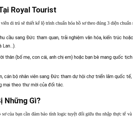
Tại Royal Tourist
iên di trú sẽ thiết kế lộ trình chuẩn hóa hồ sơ theo đúng 3 diện chuẩn
u cầu sang Đức tham quan, trải nghiệm văn hóa, kiến trúc hoặ
à Lan…).
i thân (bố mẹ, con cái, anh chị em) hoặc bạn bè mang quốc tịc
 cán bộ nhân viên sang Đức tham dự hội chợ triển lãm quốc tế, 
 mại theo thư mời của đối tác.
Bị Những Gì?
ơ của bạn cần đảm bảo tính logic tuyệt đối giữa thu nhập thực tế và