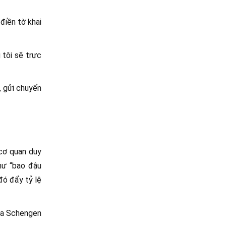
điền tờ khai
 tôi sẽ trực
, gửi chuyển
 cơ quan duy
hư “bao đậu
 đó đẩy tỷ lệ
isa Schengen