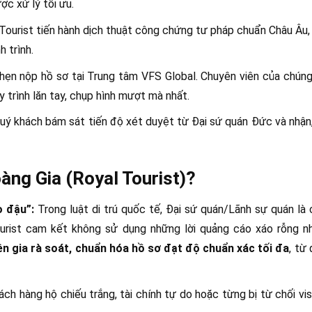
ợc xử lý tối ưu.
Tourist tiến hành dịch thuật công chứng tư pháp chuẩn Châu Âu, 
 trình.
hẹn nộp hồ sơ tại Trung tâm VFS Global. Chuyên viên của chúng
 trình lăn tay, chụp hình mượt mà nhất.
uý khách bám sát tiến độ xét duyệt từ Đại sứ quán Đức và nhận
àng Gia (Royal Tourist)?
 đậu”:
Trong luật di trú quốc tế, Đại sứ quán/Lãnh sự quán là
ourist cam kết không sử dụng những lời quảng cáo xáo rỗng n
ên gia rà soát, chuẩn hóa hồ sơ đạt độ chuẩn xác tối đa
, từ
ch hàng hộ chiếu trắng, tài chính tự do hoặc từng bị từ chối v