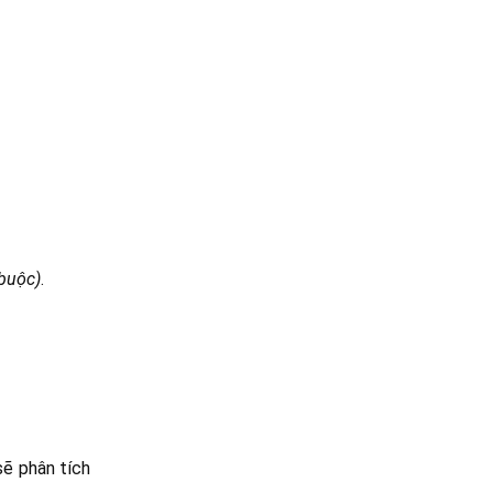
 buộc)
.
 sẽ phân tích