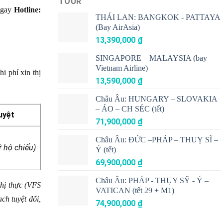
TOUR
 ngay
Hotline:
THÁI LAN: BANGKOK - PATTAYA
(Bay AirAsia)
13,390,000
₫
SINGAPORE – MALAYSIA (bay
Vietnam Airline)
i phí xin thị
13,590,000
₫
Châu Âu: HUNGARY – SLOVAKIA
– ÁO – CH SÉC (tết)
uyệt
71,900,000
₫
Châu Âu: ĐỨC –PHÁP – THUỴ SĨ –
ữ hộ chiếu)
Ý (tết)
69,900,000
₫
Châu Âu: PHÁP - THỤY SỸ - Ý –
thị thực (VFS
VATICAN (tết 29 + M1)
ch tuyệt đối,
74,900,000
₫