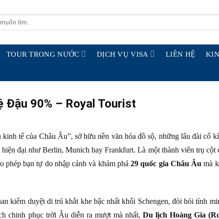
TOUR TRONG NƯỚC
DỊCH VỤ VISA
LIÊN HỆ
KIN
ệ Đậu 90% – Royal Tourist
inh tế của Châu Âu”, sở hữu nền văn hóa đồ sộ, những lâu đài cổ k
hị hiện đại như Berlin, Munich hay Frankfurt. Là một thành viên trụ cột
ho phép bạn tự do nhập cảnh và khám phá
29 quốc gia Châu Âu
mà k
an kiểm duyệt di trú khắt khe bậc nhất khối Schengen, đòi hỏi tính mi
ạch chinh phục trời Âu diễn ra mượt mà nhất,
Du lịch Hoàng Gia (Ro