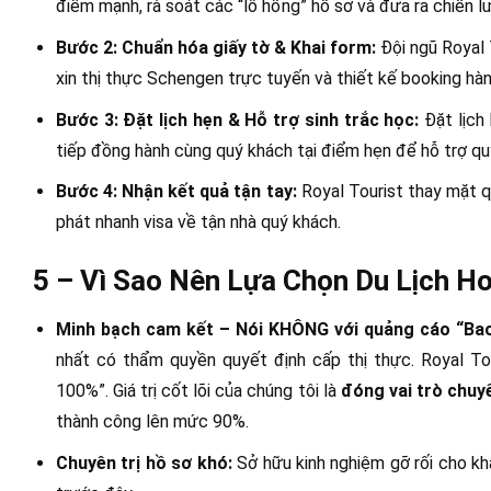
điểm mạnh, rà soát các “lỗ hổng” hồ sơ và đưa ra chiến lư
Bước 2: Chuẩn hóa giấy tờ & Khai form:
Đội ngũ Royal 
xin thị thực Schengen trực tuyến và thiết kế booking hành
Bước 3: Đặt lịch hẹn & Hỗ trợ sinh trắc học:
Đặt lịch 
tiếp đồng hành cùng quý khách tại điểm hẹn để hỗ trợ quy
Bước 4: Nhận kết quả tận tay:
Royal Tourist thay mặt q
phát nhanh visa về tận nhà quý khách.
5 – Vì Sao Nên Lựa Chọn Du Lịch Ho
Minh bạch cam kết – Nói KHÔNG với quảng cáo “Bao
nhất có thẩm quyền quyết định cấp thị thực. Royal T
100%”. Giá trị cốt lõi của chúng tôi là
đóng vai trò chuy
thành công lên mức 90%.
Chuyên trị hồ sơ khó:
Sở hữu kinh nghiệm gỡ rối cho khá