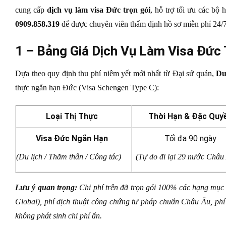
cung cấp
dịch vụ làm visa Đức trọn gói
, hỗ trợ tối ưu các bộ 
0909.858.319
để được chuyên viên thẩm định hồ sơ miễn phí 24/
1 – Bảng Giá Dịch Vụ Làm Visa Đức T
Dựa theo quy định thu phí niêm yết mới nhất từ Đại sứ quán,
Du
thực ngắn hạn Đức (Visa Schengen Type C):
Loại Thị Thực
Thời Hạn & Đặc Quy
Visa Đức Ngắn Hạn
Tối đa 90 ngày
(Du lịch / Thăm thân / Công tác)
(Tự do đi lại 29 nước Châu
Lưu ý quan trọng:
Chi phí trên đã trọn gói 100% các hạng mục 
Global), phí dịch thuật công chứng tư pháp chuẩn Châu Âu, phí x
không phát sinh chi phí ẩn.