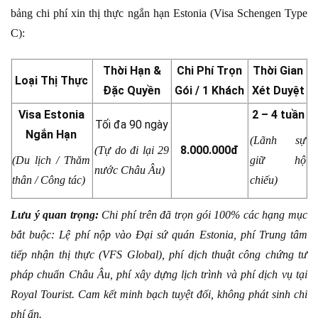
bảng chi phí xin thị thực ngắn hạn Estonia (Visa Schengen Type
C):
Thời Hạn &
Chi Phí Trọn
Thời Gian
Loại Thị Thực
Đặc Quyền
Gói / 1 Khách
Xét Duyệt
Visa Estonia
2 – 4 tuần
Tối đa 90 ngày
Ngắn Hạn
(Lãnh sự
8.000.000đ
(Tự do đi lại 29
(Du lịch / Thăm
giữ hộ
nước Châu Âu)
thân / Công tác)
chiếu)
Lưu ý quan trọng:
Chi phí trên đã trọn gói 100% các hạng mục
bắt buộc: Lệ phí nộp vào Đại sứ quán Estonia, phí Trung tâm
tiếp nhận thị thực (VFS Global), phí dịch thuật công chứng tư
pháp chuẩn Châu Âu, phí xây dựng lịch trình và phí dịch vụ tại
Royal Tourist. Cam kết minh bạch tuyệt đối, không phát sinh chi
phí ẩn.