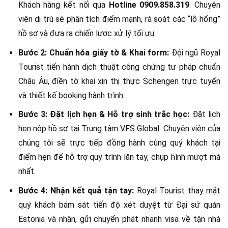
Khách hàng kết nối qua
Hotline 0909.858.319
. Chuyên
viên di trú sẽ phân tích điểm mạnh, rà soát các “lỗ hổng”
hồ sơ và đưa ra chiến lược xử lý tối ưu.
Bước 2: Chuẩn hóa giấy tờ & Khai form:
Đội ngũ Royal
Tourist tiến hành dịch thuật công chứng tư pháp chuẩn
Châu Âu, điền tờ khai xin thị thực Schengen trực tuyến
và thiết kế booking hành trình.
Bước 3: Đặt lịch hẹn & Hỗ trợ sinh trắc học:
Đặt lịch
hẹn nộp hồ sơ tại Trung tâm VFS Global. Chuyên viên của
chúng tôi sẽ trực tiếp đồng hành cùng quý khách tại
điểm hẹn để hỗ trợ quy trình lăn tay, chụp hình mượt mà
nhất.
Bước 4: Nhận kết quả tận tay:
Royal Tourist thay mặt
quý khách bám sát tiến độ xét duyệt từ Đại sứ quán
Estonia và nhận, gửi chuyển phát nhanh visa về tận nhà