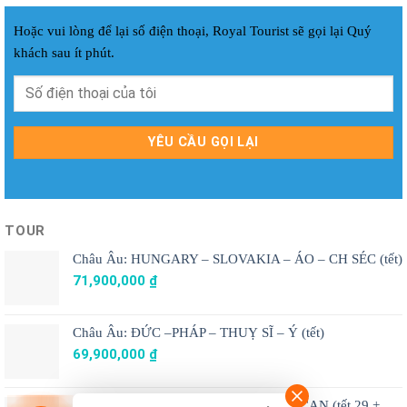
Hoặc vui lòng để lại số điện thoại, Royal Tourist sẽ gọi lại Quý
khách sau ít phút.
TOUR
Châu Âu: HUNGARY – SLOVAKIA – ÁO – CH SÉC (tết)
71,900,000
₫
Châu Âu: ĐỨC –PHÁP – THUỴ SĨ – Ý (tết)
69,900,000
₫
Châu Âu: PHÁP - THỤY SỸ - Ý – VATICAN (tết 29 +