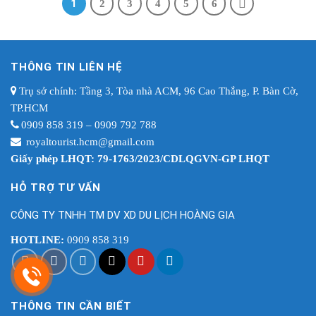
1
2
3
4
5
6
THÔNG TIN LIÊN HỆ
Trụ sở chính: Tầng 3, Tòa nhà ACM, 96 Cao Thắng, P. Bàn Cờ,
TP.HCM
0909 858 319 – 0909 792 788
royaltourist.hcm@gmail.com
Giấy phép LHQT: 79-1763/2023/CDLQGVN-GP LHQT
HỖ TRỢ TƯ VẤN
CÔNG TY TNHH TM DV XD DU LỊCH HOÀNG GIA
HOTLINE:
0909 858 319
THÔNG TIN CẦN BIẾT