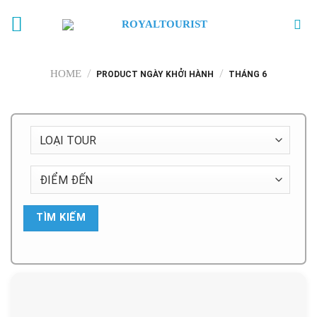
Skip
to
content
/
/
HOME
PRODUCT NGÀY KHỞI HÀNH
THÁNG 6
TÌM KIẾM