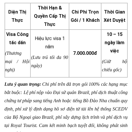
Thời Hạn &
Diện Thị
Chi Phí Trọn
Thời Gian
Quyền Cấp Thị
Thực
Gói / 1 Khách
Xét Duyệt
Thực
Visa Công
10 – 15
Hiệu lực visa 1
tác dán
ngày làm
năm
việc
7.000.000đ
(Thương
(Lưu trú tối đa 90
mại / Hội
(Giữ hộ
ngày)
nghị)
chiếu gốc)
Lưu ý quan trọng:
Chi phí trên đã trọn gói 100% các hạng mục
bắt buộc: Lệ phí nộp vào Đại sứ quán Brazil, phí dịch thuật công
chứng tư pháp sang tiếng Anh hoặc tiếng Bồ Đào Nha chuẩn quy
định, phí xử lý định dạng hồ sơ điện tử tải lên hệ thống SCEDV
của Bộ Ngoại giao Brazil, phí xây dựng lịch trình và phí dịch vụ
tại Royal Tourist. Cam kết minh bạch tuyệt đối, không phát sinh