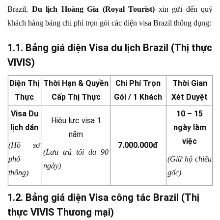
Brazil,
Du lịch Hoàng Gia (Royal Tourist)
xin gửi đến quý
khách hàng bảng chi phí trọn gói các diện visa Brazil thông dụng:
1.1. Bảng giá diện Visa du lịch Brazil (Thị thực
VIVIS)
Diện Thị
Thời Hạn & Quyền
Chi Phí Trọn
Thời Gian
Thực
Cấp Thị Thực
Gói / 1 Khách
Xét Duyệt
Visa Du
10 – 15
Hiệu lực visa 1
lịch dán
ngày làm
năm
việc
7.000.000đ
(Hồ sơ
(Lưu trú tối đa 90
phổ
(Giữ hộ chiếu
ngày)
thông)
gốc)
1.2. Bảng giá diện Visa công tác Brazil (Thị
thực VIVIS Thương mại)