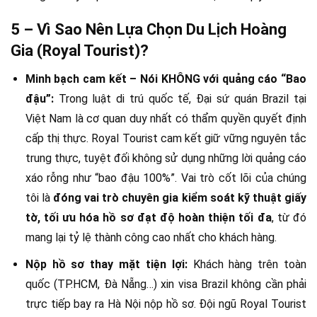
5 – Vì Sao Nên Lựa Chọn Du Lịch Hoàng
Gia (Royal Tourist)?
Minh bạch cam kết – Nói KHÔNG với quảng cáo “Bao
đậu”:
Trong luật di trú quốc tế, Đại sứ quán Brazil tại
Việt Nam là cơ quan duy nhất có thẩm quyền quyết định
cấp thị thực. Royal Tourist cam kết giữ vững nguyên tắc
trung thực, tuyệt đối không sử dụng những lời quảng cáo
xáo rỗng như “bao đậu 100%”. Vai trò cốt lõi của chúng
tôi là
đóng vai trò chuyên gia kiểm soát kỹ thuật giấy
tờ, tối ưu hóa hồ sơ đạt độ hoàn thiện tối đa
, từ đó
mang lại tỷ lệ thành công cao nhất cho khách hàng.
Nộp hồ sơ thay mặt tiện lợi:
Khách hàng trên toàn
quốc (TP.HCM, Đà Nẵng…) xin visa Brazil không cần phải
trực tiếp bay ra Hà Nội nộp hồ sơ. Đội ngũ Royal Tourist