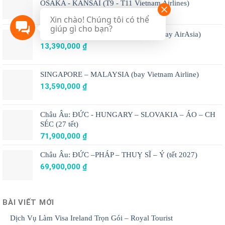
OSAKA - KANSAI (T9 - T11 Vietnam Airlines)
39,888,000
₫
Xin chào! Chúng tôi có thể
giúp gì cho bạn?
THÁI LAN: BANGKOK - PATTAYA (Bay AirAsia)
13,390,000
₫
SINGAPORE – MALAYSIA (bay Vietnam Airline)
13,590,000
₫
Châu Âu: ĐỨC - HUNGARY – SLOVAKIA – ÁO – CH
SÉC (27 tết)
71,900,000
₫
Châu Âu: ĐỨC –PHÁP – THUỴ SĨ – Ý (tết 2027)
69,900,000
₫
BÀI VIẾT MỚI
Dịch Vụ Làm Visa Ireland Trọn Gói – Royal Tourist