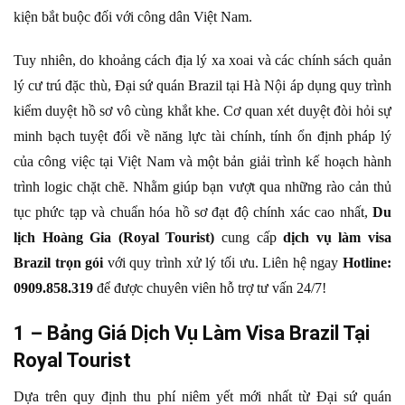
kiện bắt buộc đối với công dân Việt Nam.
Tuy nhiên, do khoảng cách địa lý xa xoai và các chính sách quản
lý cư trú đặc thù, Đại sứ quán Brazil tại Hà Nội áp dụng quy trình
kiểm duyệt hồ sơ vô cùng khắt khe. Cơ quan xét duyệt đòi hỏi sự
minh bạch tuyệt đối về năng lực tài chính, tính ổn định pháp lý
của công việc tại Việt Nam và một bản giải trình kế hoạch hành
trình logic chặt chẽ. Nhằm giúp bạn vượt qua những rào cản thủ
tục phức tạp và chuẩn hóa hồ sơ đạt độ chính xác cao nhất,
Du
lịch Hoàng Gia (Royal Tourist)
cung cấp
dịch vụ làm visa
Brazil trọn gói
với quy trình xử lý tối ưu. Liên hệ ngay
Hotline:
0909.858.319
để được chuyên viên hỗ trợ tư vấn 24/7!
1 – Bảng Giá Dịch Vụ Làm Visa Brazil Tại
Royal Tourist
Dựa trên quy định thu phí niêm yết mới nhất từ Đại sứ quán