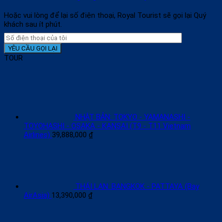
Hoặc vui lòng để lại số điện thoại, Royal Tourist sẽ gọi lại Quý
khách sau ít phút.
TOUR
NHẬT BẢN: TOKYO - YAMANASHI -
TOYOHASHI - OSAKA - KANSAI (T9 - T11 Vietnam
Airlines)
39,888,000
₫
THÁI LAN: BANGKOK - PATTAYA (Bay
AirAsia)
13,390,000
₫