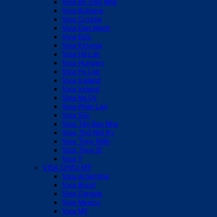
Visa Bồ Đào Nha
Visa Bulgaria
Visa Croatia
Visa Đan Mạch
Visa Đức
Visa Estonia
Visa Hà Lan
Visa Hungary
Visa Hy Lạp
Visa Iceland
Visa Ireland
Visa Na Uy
Visa Phần Lan
Visa Séc
Visa Tây Ban Nha
Visa Thổ Nhĩ Kỳ
Visa Thụy Điển
Visa Thụy Sĩ
Visa Ý
VISA CHÂU MỸ
Visa Argentina
Visa Brazil
Visa Canada
Visa Mexico
Visa Mỹ