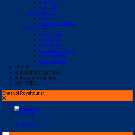
Visa Peru
Visa Cuba
VISA CHÂU ÚC
Visa Úc
Visa New Zealand
VISA CHÂU PHI
Visa Ai Cập
Visa Kenya
Visa Maroc
Visa Mozambique
Visa Nam Phi
Visa Tanzania
Liên hệ
Kinh Nghiệm Xin Visa
Kinh nghiệm du lịch
GIỚI THIỆU
Chat với Royaltourist
Facebook
0909858319