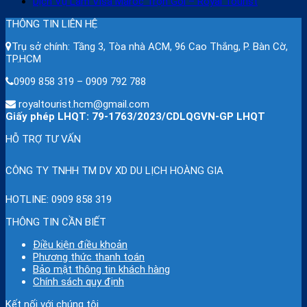
Dịch Vụ Làm Visa Maroc Trọn Gói – Royal Tourist
THÔNG TIN LIÊN HỆ
Trụ sở chính: Tầng 3, Tòa nhà ACM, 96 Cao Thắng, P. Bàn Cờ,
TP.HCM
0909 858 319 – 0909 792 788
royaltourist.hcm@gmail.com
Giấy phép LHQT: 79-1763/2023/CDLQGVN-GP LHQT
HỖ TRỢ TƯ VẤN
CÔNG TY TNHH TM DV XD DU LỊCH HOÀNG GIA
HOTLINE:
0909 858 319
THÔNG TIN CẦN BIẾT
Điều kiện điều khoản
Phương thức thanh toán
Bảo mật thông tin khách hàng
Chính sách quy định
Kết nối với chúng tôi