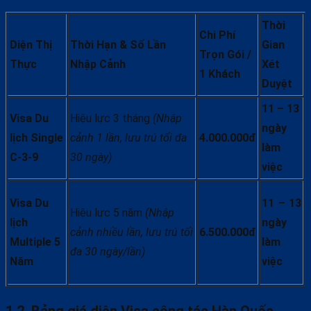
Thời
Chi Phí
Diện Thị
Thời Hạn & Số Lần
Gian
Trọn Gói /
Thực
Nhập Cảnh
Xét
1 Khách
Duyệt
11 – 13
Visa Du
Hiệu lực 3 tháng
(Nhập
ngày
lịch Single
cảnh 1 lần, lưu trú tối đa
4.000.000đ
làm
C-3-9
30 ngày)
việc
Visa Du
11 – 13
Hiệu lực 5 năm
(Nhập
lịch
ngày
cảnh nhiều lần, lưu trú tối
6.500.000đ
Multiple 5
làm
đa 30 ngày/lần)
Năm
việc