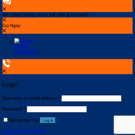
Xin chào! Chúng tôi có thể giúp gì cho bạn?
Gọi Ngay
Hotline
0909858319
Login
Username or email address
*
Password
*
Remember me
Log in
Lost your password?