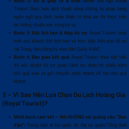
Bước 2: Xử lý giấy tờ & Khai form:
Đội ngũ Royal
Tourist thực hiện dịch thuật công chứng tư pháp sang
ngôn ngữ quy định, hoàn thiện tờ khai xin thị thực trên
hệ thống chuẩn xác từng ký tự.
Bước 3: Đặt lịch hẹn & Nộp hồ sơ:
Royal Tourist thay
mặt quý khách đặt lịch hẹn và trực tiếp đến nộp hồ sơ
tại Trung tâm đăng ký visa Hàn Quốc KVAC.
Bước 4: Bàn giao kết quả:
Royal Tourist theo sát tiến
độ xét duyệt từ cơ quan Lãnh sự, nhận hộ chiếu kèm
kết quả visa và gửi chuyển phát nhanh về tận nhà quý
khách.
5 – Vì Sao Nên Lựa Chọn Du Lịch Hoàng Gia
(Royal Tourist)?
Minh bạch cam kết – Nói KHÔNG với quảng cáo “Bao
đậu”:
Trong luật di trú quốc tế, Đại sứ quán/Tổng lãnh