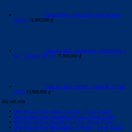
SINGAPORE – MALAYSIA (bay Vietnam
Airline)
13,590,000
₫
Châu Âu: ĐỨC - HUNGARY – SLOVAKIA –
ÁO – CH SÉC (27 tết)
71,900,000
₫
Châu Âu: ĐỨC –PHÁP – THUỴ SĨ – Ý (tết
2027)
69,900,000
₫
Bài viết mới
Dịch Vụ Làm Visa Ireland Trọn Gói – Royal Tourist
Dịch Vụ Làm Visa Tanzania Trọn Gói – Royal Tourist
Dịch Vụ Làm Visa Nam Phi Trọn Gói – Royal Tourist
Dịch Vụ Làm Visa Mozambique Trọn Gói – Royal Tourist