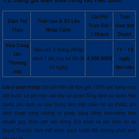
1.2. Bảng giá diện Visa công tác Hàn Quốc
Chi Phí
Thời
Diện Thị
Thời Hạn & Số Lần
Trọn Gói /
Gian Xét
Thực
Nhập Cảnh
1 Khách
Duyệt
Visa Công
Hiệu lực 3 tháng
(Nhập
11 – 13
tác
cảnh 1 lần, lưu trú tối đa
4.000.000đ
ngày
Thương
90 ngày)
làm việc
mại
Lưu ý quan trọng:
Chi phí trên đã trọn gói 100% các hạng mục
bắt buộc: Lệ phí nộp vào Đại sứ quán/Tổng lãnh sự quán Hàn
Quốc, phí dịch vụ của Trung tâm tiếp nhận hồ sơ KVAC, phí
dịch thuật công chứng tư pháp sang tiếng Anh/tiếng Hàn
chuẩn quy định, phí xây dựng lịch trình và phí dịch vụ tại
Royal Tourist. Cam kết minh bạch tuyệt đối, không phát sinh