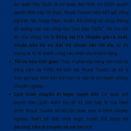
sự quán Hàn Quốc là cơ quan duy nhất có thẩm quyền
quyết định cấp thị thực. Royal Tourist cam kết giữ vững
nguyên tắc trung thực, tuyệt đối không sử dụng những
lời quảng cáo xáo rỗng như “bao đậu 100%”. Vai trò cốt
lõi của chúng tôi là
đóng vai trò chuyên gia rà soát,
chuẩn hóa hồ sơ đạt độ chuẩn xác tối đa
, từ đó
mang lại tỷ lệ thành công cao nhất cho khách hàng.
Tối ưu hóa thời gian:
Thay vì phải xếp hàng mệt mỏi từ
sáng sớm tại KVAC để bốc số, Royal Tourist sẽ xử lý
trọn gói quy trình đặt lịch hẹn và nộp hồ sơ nhanh chóng,
chuyên nghiệp.
Lịch trình chuyến đi logic tuyệt đối:
Cơ quan xét
duyệt Hàn Quốc kiểm tra rất kỹ tính hợp lý của hành
trình. Royal Tourist sở hữu bộ phận tour lữ hành chuyên
nghiệp, thiết kế lịch trình logic tuyệt đối khớp với
phương tiện di chuyển và nơi lưu trú
.