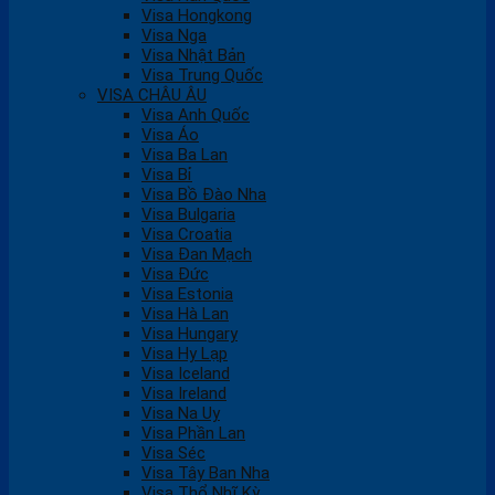
Visa Hongkong
Visa Nga
Visa Nhật Bản
Visa Trung Quốc
VISA CHÂU ÂU
Visa Anh Quốc
Visa Áo
Visa Ba Lan
Visa Bỉ
Visa Bồ Đào Nha
Visa Bulgaria
Visa Croatia
Visa Đan Mạch
Visa Đức
Visa Estonia
Visa Hà Lan
Visa Hungary
Visa Hy Lạp
Visa Iceland
Visa Ireland
Visa Na Uy
Visa Phần Lan
Visa Séc
Visa Tây Ban Nha
Visa Thổ Nhĩ Kỳ