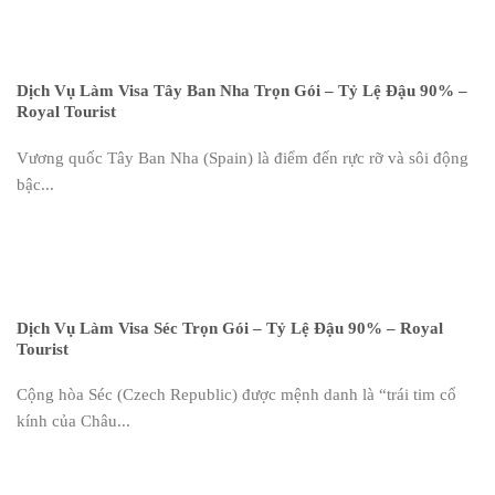
Dịch Vụ Làm Visa Tây Ban Nha Trọn Gói – Tỷ Lệ Đậu 90% –
Royal Tourist
Vương quốc Tây Ban Nha (Spain) là điểm đến rực rỡ và sôi động
bậc...
Dịch Vụ Làm Visa Séc Trọn Gói – Tỷ Lệ Đậu 90% – Royal
Tourist
Cộng hòa Séc (Czech Republic) được mệnh danh là “trái tim cổ
kính của Châu...