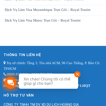
Dịch Vụ Làm Visa Mozambique Trọn Gói – Royal Tourist
Dịch Vụ Làm Visa Maroc Trọn Gói – Royal Tourist
THÔNG TIN LIÊN HỆ
Trụ sở chính: Tầng 3, Tòa nhà ACM, 96 Cao Thắng, P. Bàn Cờ,
TP.HCM
0909 858 319 – 0909 792 788
Xin chào! Chúng tôi có thể
royaltourist.hcm@gmail.com
giúp gì cho bạn?
Giấy phép LHQT: 79-1763/2023/CDLQGVN-GP LHQT
HỖ TRỢ TƯ VẤN
CÔNG TY TNHH TM DV XD DU LỊCH HOÀNG GIA