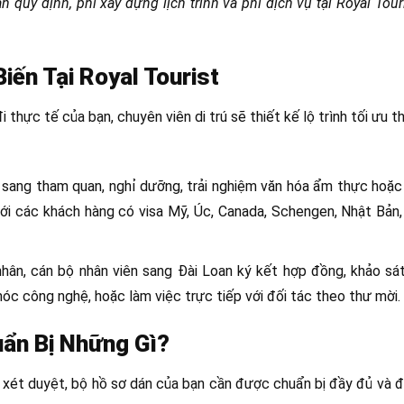
quy định, phí xây dựng lịch trình và phí dịch vụ tại Royal Tour
iến Tại Royal Tourist
thực tế của bạn, chuyên viên di trú sẽ thiết kế lộ trình tối ưu t
sang tham quan, nghỉ dưỡng, trải nghiệm văn hóa ẩm thực hoặc
 với các khách hàng có visa Mỹ, Úc, Canada, Schengen, Nhật Bả
ân, cán bộ nhân viên sang Đài Loan ký kết hợp đồng, khảo sát
óc công nghệ, hoặc làm việc trực tiếp với đối tác theo thư mời.
uẩn Bị Những Gì?
 xét duyệt, bộ hồ sơ dán của bạn cần được chuẩn bị đầy đủ và 