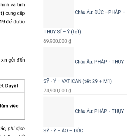
hính và tính
Châu Âu: ĐỨC –PHÁP –
t)
cung cấp
319
để được
THUỴ SĨ – Ý (tết)
69,900,000
₫
xin gửi đến
Châu Âu: PHÁP - THỤY
SỸ - Ý – VATICAN (tết 29 + M1)
ét Duyệt
74,900,000
₫
 làm việc
Châu Âu: PHÁP - THỤY
ắc, phí dịch
SỸ - Ý – ÁO – ĐỨC