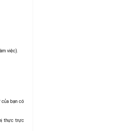
àm việc).
ơ của bạn có
hị thực trực