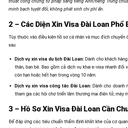
thuật công chứng tư pháp sang tiếng Anh/tiếng Trung chuẩn 
minh bạch tuyệt đối, không phát sinh chi phí ẩn.
2 – Các Diện Xin Visa Đài Loan Phổ B
Tùy thuộc vào điều kiện hồ sơ cá nhân và mục đích chuyến đi 
sau:
Dịch vụ xin visa du lịch Đài Loan:
Dành cho khách hàng 
thân, bạn bè. Bao gồm cả dịch vụ khai e-visa nhanh đối
còn hạn hoặc hết hạn trong vòng 10 năm.
Dịch vụ xin visa công tác Đài Loan:
Dành cho doanh nh
tham gia các hội chợ triển lãm thương mại điện tử, máy m
3 – Hồ Sơ Xin Visa Đài Loan Cần Ch
Để đáp ứng các tiêu chuẩn thẩm định khắt khe của cơ quan