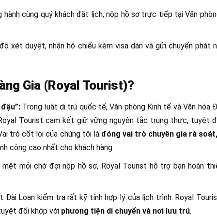
ành cùng quý khách đặt lịch, nộp hồ sơ trực tiếp tại Văn phòn
 độ xét duyệt, nhận hộ chiếu kèm visa dán và gửi chuyển phát 
àng Gia (Royal Tourist)?
 đậu”:
Trong luật di trú quốc tế, Văn phòng Kinh tế và Văn hóa Đ
Royal Tourist cam kết giữ vững nguyên tắc trung thực, tuyệt 
i trò cốt lõi của chúng tôi là
đóng vai trò chuyên gia rà soát
hành công cao nhất cho khách hàng.
 mệt mỏi chờ đợi nộp hồ sơ, Royal Tourist hỗ trợ bạn hoàn thi
Đài Loan kiểm tra rất kỹ tính hợp lý của lịch trình. Royal Touri
 tuyệt đối khớp với
phương tiện di chuyển và nơi lưu trú
.