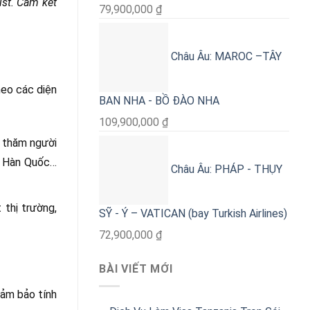
ist. Cam kết
79,900,000
₫
Châu Âu: MAROC –TÂY
heo các diện
BAN NHA - BỒ ĐÀO NHA
109,900,000
₫
 thăm người
n, Hàn Quốc…
Châu Âu: PHÁP - THỤY
 thị trường,
SỸ - Ý – VATICAN (bay Turkish Airlines)
72,900,000
₫
BÀI VIẾT MỚI
đảm bảo tính