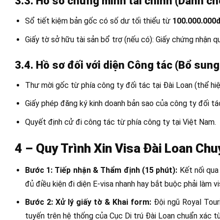
3.3. Hồ sơ chứng minh tài chính (Dành ch
Sổ tiết kiệm bản gốc có số dư tối thiểu từ
100.000.000
Giấy tờ sở hữu tài sản bổ trợ (nếu có): Giấy chứng nhận 
3.4. Hồ sơ đối với diện Công tác (Bổ sun
Thư mời gốc từ phía công ty đối tác tại Đài Loan (thể hiệ
Giấy phép đăng ký kinh doanh bản sao của công ty đối tá
Quyết định cử đi công tác từ phía công ty tại Việt Nam.
4 – Quy Trình Xin Visa Đài Loan Chu
Bước 1: Tiếp nhận & Thẩm định (15 phút):
Kết nối qu
đủ điều kiện đi diện E-visa nhanh hay bắt buộc phải làm vi
Bước 2: Xử lý giấy tờ & Khai form:
Đội ngũ Royal Touri
tuyến trên hệ thống của Cục Di trú Đài Loan chuẩn xác t