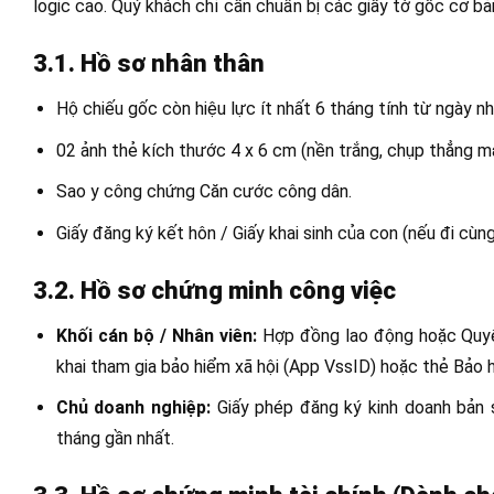
logic cao. Quý khách chỉ cần chuẩn bị các giấy tờ gốc cơ bả
3.1. Hồ sơ nhân thân
Hộ chiếu gốc còn hiệu lực ít nhất 6 tháng tính từ ngày n
02 ảnh thẻ kích thước 4 x 6 cm (nền trắng, chụp thẳng mặ
Sao y công chứng Căn cước công dân.
Giấy đăng ký kết hôn / Giấy khai sinh của con (nếu đi cùng
3.2. Hồ sơ chứng minh công việc
Khối cán bộ / Nhân viên:
Hợp đồng lao động hoặc Quyết
khai tham gia bảo hiểm xã hội (App VssID) hoặc thẻ Bảo h
Chủ doanh nghiệp:
Giấy phép đăng ký kinh doanh bản s
tháng gần nhất.