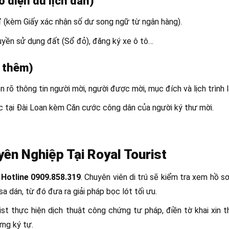
o diện du lịch dán)
đ
(kèm Giấy xác nhận số dư song ngữ từ ngân hàng).
quyền sử dụng đất (Sổ đỏ), đăng ký xe ô tô…
g thêm)
n rõ thông tin người mời, người được mời, mục đích và lịch trình l
c tại Đài Loan kèm Căn cước công dân của người ký thư mời.
yên Nghiệp Tại Royal Tourist
a
Hotline 0909.858.319
. Chuyên viên di trú sẽ kiểm tra xem hồ s
sa dán, từ đó đưa ra giải pháp bọc lót tối ưu.
st thực hiện dịch thuật công chứng tư pháp, điền tờ khai xin t
ừng ký tự.