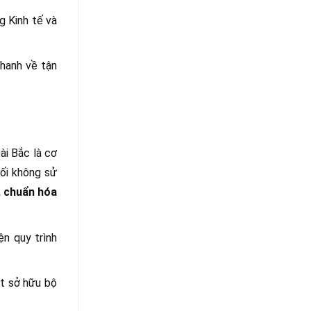
g Kinh tế và
nhanh về tận
ài Bắc là cơ
đối không sử
, chuẩn hóa
ện quy trình
st sở hữu bộ