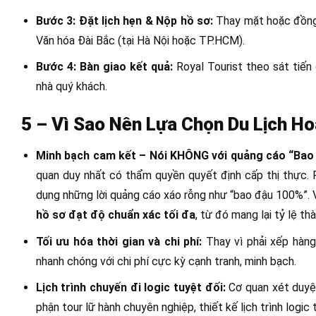
Bước 3: Đặt lịch hẹn & Nộp hồ sơ:
Thay mặt hoặc đồng h
Văn hóa Đài Bắc (tại Hà Nội hoặc TP.HCM).
Bước 4: Bàn giao kết quả:
Royal Tourist theo sát tiến
nhà quý khách.
5 – Vì Sao Nên Lựa Chọn Du Lịch Ho
Minh bạch cam kết – Nói KHÔNG với quảng cáo “Bao
quan duy nhất có thẩm quyền quyết định cấp thị thực. 
dụng những lời quảng cáo xáo rỗng như “bao đậu 100%”. Va
hồ sơ đạt độ chuẩn xác tối đa
, từ đó mang lại tỷ lệ t
Tối ưu hóa thời gian và chi phí:
Thay vì phải xếp hàng
nhanh chóng với chi phí cực kỳ cạnh tranh, minh bạch.
Lịch trình chuyến đi logic tuyệt đối:
Cơ quan xét duyệt 
phận tour lữ hành chuyên nghiệp, thiết kế lịch trình logic