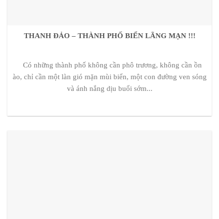
THANH ĐẢO – THÀNH PHỐ BIỂN LÃNG MẠN !!!
Có những thành phố không cần phô trương, không cần ồn
ào, chỉ cần một làn gió mặn mùi biển, một con đường ven sóng
và ánh nắng dịu buổi sớm...