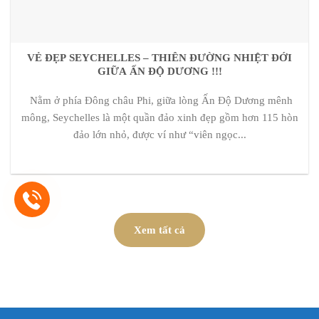
VẺ ĐẸP SEYCHELLES – THIÊN ĐƯỜNG NHIỆT ĐỚI
GIỮA ẤN ĐỘ DƯƠNG !!!
Nằm ở phía Đông châu Phi, giữa lòng Ấn Độ Dương mênh
mông, Seychelles là một quần đảo xinh đẹp gồm hơn 115 hòn
đảo lớn nhỏ, được ví như “viên ngọc...
Xem tất cả