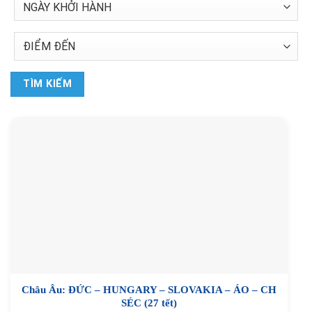
TÌM KIẾM
Châu Âu: ĐỨC – HUNGARY – SLOVAKIA – ÁO – CH
SÉC (27 tết)