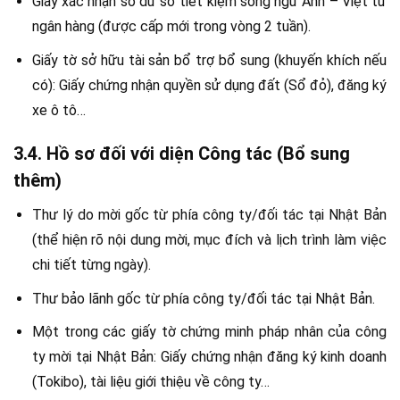
Giấy xác nhận số dư sổ tiết kiệm song ngữ Anh – Việt từ
ngân hàng (được cấp mới trong vòng 2 tuần).
Giấy tờ sở hữu tài sản bổ trợ bổ sung (khuyến khích nếu
có): Giấy chứng nhận quyền sử dụng đất (Sổ đỏ), đăng ký
xe ô tô…
3.4. Hồ sơ đối với diện Công tác (Bổ sung
thêm)
Thư lý do mời gốc từ phía công ty/đối tác tại Nhật Bản
(thể hiện rõ nội dung mời, mục đích và lịch trình làm việc
chi tiết từng ngày).
Thư bảo lãnh gốc từ phía công ty/đối tác tại Nhật Bản.
Một trong các giấy tờ chứng minh pháp nhân của công
ty mời tại Nhật Bản: Giấy chứng nhận đăng ký kinh doanh
(Tokibo), tài liệu giới thiệu về công ty…