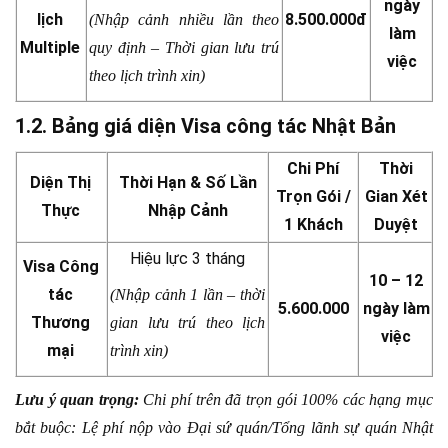
ngày
lịch
8.500.000đ
(Nhập cảnh nhiều lần theo
làm
Multiple
quy định – Thời gian lưu trú
việc
theo lịch trình xin)
1.2. Bảng giá diện Visa công tác Nhật Bản
Chi Phí
Thời
Diện Thị
Thời Hạn & Số Lần
Trọn Gói /
Gian Xét
Thực
Nhập Cảnh
1 Khách
Duyệt
Hiệu lực 3 tháng
Visa Công
10 – 12
tác
(Nhập cảnh 1 lần – thời
5.600.000
ngày làm
Thương
gian lưu trú theo lịch
việc
mại
trình xin)
Lưu ý quan trọng:
Chi phí trên đã trọn gói 100% các hạng mục
bắt buộc: Lệ phí nộp vào Đại sứ quán/Tổng lãnh sự quán Nhật