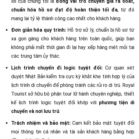
lõi của chúng tôi là
đóng vai trò chuyên gia rà soát,
chuẩn hóa hồ sơ đạt độ hoàn thiện tối đa
, từ đó
mang lại tỷ lệ thành công cao nhất cho khách hàng.
Đơn giản hóa quy trình:
Hỗ trợ xử lý, chuẩn bị hồ sơ từ
xa gọn gàng cho khách hàng trên toàn quốc, giúp bạn
không phải mất thời gian đi lại hay xếp hàng mệt mỏi tại
các trung tâm ủy thác.
Lịch trình chuyến đi logic tuyệt đối:
Cơ quan xét
duyệt Nhật Bản kiểm tra cực kỳ khắt khe tính hợp lý của
lịch trình di chuyển để phòng tránh các rủi ro di trú. Royal
Tourist sở hữu bộ phận tour lữ hành chuyên nghiệp, thiết
kế lịch trình logic tuyệt đối khớp với
phương tiện di
chuyển và nơi lưu trú
.
Trách nhiệm và bảo mật:
Cam kết bảo mật tuyệt đối
mọi thông tin cá nhân và tài sản khách hàng bằng hợp