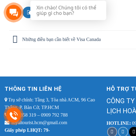
Xin chào! Chúng tôi có thể
giúp gì cho bạn?
Những điều bạn cần biết về Visa Canada
THÔNG TIN LIÊN HỆ
HỖ TRỢ T
Trụ sở chính: Tầng 3, Tòa nhà ACM, 96 Cao
CÔNG TY
Thắng, P. Bàn Cờ, TP.HCM
LỊCH HOÀ
0909 858 319 – 0909 792 788
royaltourist.hcm@gmail.com
HOTLINE:
0
Giấy phép LHQT: 79-