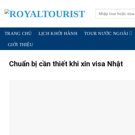
Skip
to
Search
for:
content
TRANG CHỦ
LỊCH KHỞI HÀNH
TOUR NƯỚC NGOÀI
GIỚI THIỆU
Chuẩn bị cần thiết khi xin visa Nhật