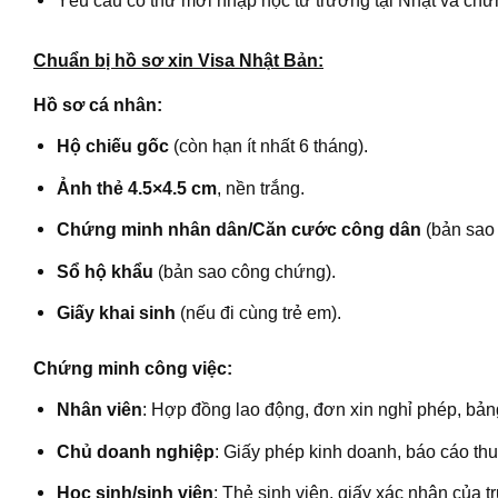
Yêu cầu có thư mời nhập học từ trường tại Nhật và chứng
Chuẩn bị hồ sơ xin Visa Nhật Bản:
Hồ sơ cá nhân:
Hộ chiếu gốc
(còn hạn ít nhất 6 tháng).
Ảnh thẻ 4.5×4.5 cm
, nền trắng.
Chứng minh nhân dân/Căn cước công dân
(bản sao
Sổ hộ khẩu
(bản sao công chứng).
Giấy khai sinh
(nếu đi cùng trẻ em).
Chứng minh công việc:
Nhân viên
: Hợp đồng lao động, đơn xin nghỉ phép, bản
Chủ doanh nghiệp
: Giấy phép kinh doanh, báo cáo thu
Học sinh/sinh viên
: Thẻ sinh viên, giấy xác nhận của t