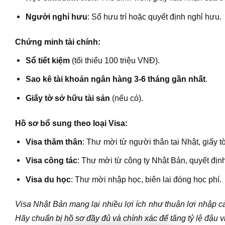
Người nghỉ hưu
: Sổ hưu trí hoặc quyết định nghỉ hưu.
Chứng minh tài chính:
Sổ tiết kiệm
(tối thiểu 100 triệu VNĐ).
Sao kê tài khoản ngân hàng 3-6 tháng gần nhất
.
Giấy tờ sở hữu tài sản
(nếu có).
Hồ sơ bổ sung theo loại Visa:
Visa thăm thân
: Thư mời từ người thân tại Nhật, giấy 
Visa công tác
: Thư mời từ công ty Nhật Bản, quyết định
Visa du học
: Thư mời nhập học, biên lai đóng học phí.
Visa Nhật Bản mang lại nhiều lợi ích như thuận lợi nhập cản
Hãy chuẩn bị hồ sơ đầy đủ và chính xác để tăng tỷ lệ đậu v