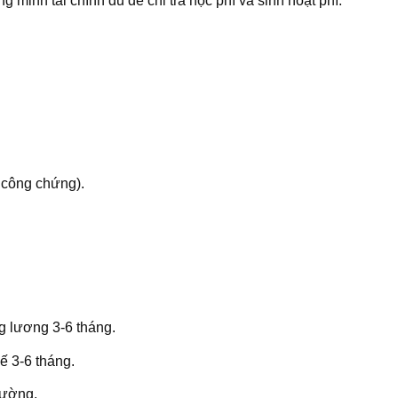
 minh tài chính đủ để chi trả học phí và sinh hoạt phí.
 công chứng).
g lương 3-6 tháng.
ế 3-6 tháng.
rường.