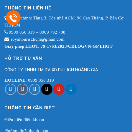
THÔNG TIN LIÊN HỆ
Trụ sở chính: Tầng 3, Tòa nhà ACM, 96 Cao Thắng, P. Bàn Cờ,
TP.HCM
0909 858 319 – 0909 792 788
royaltourist.hcm@gmail.com
Giấy phép LHQT: 79-1763/2023/CDLQGVN-GP LHQT
HỖ TRỢ TƯ VẤN
CÔNG TY TNHH TM DV XD DU LỊCH HOÀNG GIA
HOTLINE:
0909 858 319
THÔNG TIN CẦN BIẾT
Điều kiện điều khoản
Phương thức thanh toán