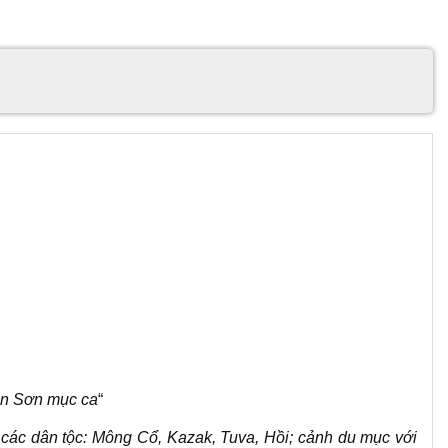
ên Sơn mục ca
“
ác dân tộc: Mông Cổ, Kazak, Tuva, Hồi; cảnh du mục với