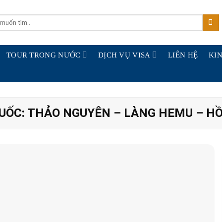
TOUR TRONG NƯỚC
DỊCH VỤ VISA
LIÊN HỆ
KIN
UỐC: THẢO NGUYÊN – LÀNG HEMU – H