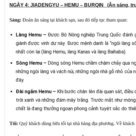
NGÀY 4: JIADENGYU – HEMU – BURQIN (Ăn sáng, trưa
Sáng:
Đoàn ăn sáng tại khách sạn, sau đó tiếp tục tham quan:
Làng
Hemu –
Được Bộ Nông nghiệp Trung Quốc đánh giá
giành được vinh dự này. Được mệnh danh là “ngôi làng số
nhất còn lại (làng Hemu, làng Kanas và làng Baihaba).
Sông Hemu –
Dòng sông Hemu chầm chậm chảy qua ngôi l
những ngôi làng và vách núi, những ngôi nhà gỗ nhỏ của 
đây.
Đài ngắm Hemu –
Khi bước chân lên đài quan sát, điều
trời xanh và những đám mây trắng. Trước mắt như mộng
chất là đang thưởng ngoạn phong cảnh tuyệt sắc do thiên
Tối:
Quý khách dùng bữa tối tại nhà hàng địa phương. Về khách 