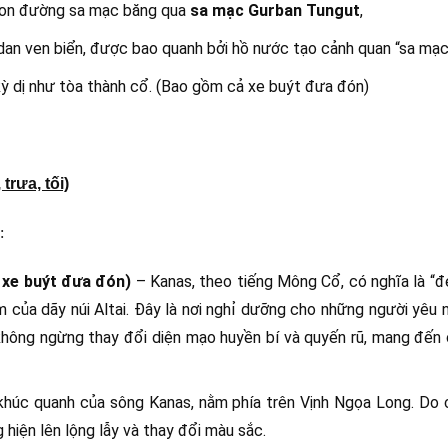
 con đường sa mạc băng qua
sa mạc Gurban Tungut
,
adan ven biển​​, được bao quanh bởi hồ nước tạo cảnh quan “sa mạ
 kỳ dị như tòa thành cổ. (Bao gồm cả xe buýt đưa đón)
rưa, tối)
:
 xe buýt đưa đón)
– Kanas, theo tiếng Mông Cổ, có nghĩa là “đ
m của dãy núi Altai. Đây là nơi nghỉ dưỡng cho những người yêu n
không ngừng thay đổi diện mạo huyền bí và quyến rũ, mang đến
khúc quanh của sông Kanas, nằm phía trên Vịnh Ngọa Long. Do 
hiện lên lộng lẫy và thay đổi màu sắc.