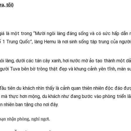
, tối)
 là một trong “Mười ngôi làng đáng sống và có sức hấp dẫn n
 1 Trung Quốc”, làng Hemu là nơi sinh sống tập trung của người 
àng, dưới các tán cây xanh, hơi nước mờ ảo tạo thành một dải 
người Tuva bên bờ trông thật đẹp và khung cảnh yên tĩnh, màn s
 đầu tiên du khách nhìn thấy là cảnh quan thiên nhiên độc đáo đư
 mà thực hơn mộng, du khách như đang bước vào phòng triển lã
 nhiên ban tặng cho nơi đây.
sạn nhận phòng, nghỉ ngơi.