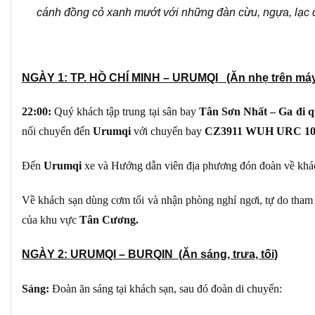
cánh đồng cỏ xanh mướt với những đàn cừu, ngựa, lạc 
NGÀY 1: TP. HỒ CHÍ MINH – URUMQI (Ăn nhẹ trên máy
22:00:
Quý khách tập trung tại sân bay
Tân Sơn Nhất – Ga đi q
nối chuyến đến
Urumqi
với chuyến bay
CZ3911 WUH URC 105
Đến
Urumqi
xe và Hướng dẫn viên địa phương đón đoàn về khác
Về khách sạn dùng cơm tối và nhận phòng nghỉ ngơi, tự do tha
của khu vực
Tân Cương.
NGÀY 2: URUMQI – BURQIN (Ăn sáng, trưa, tối)
Sáng:
Đoàn ăn sáng tại khách sạn, sau đó đoàn di chuyển: