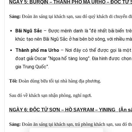
NGÀY 5: BURQIN – THÀNH PHỐ MA URHO – ĐỘC TỬ SƠN
Sáng:
Đoàn ăn sáng tại khách sạn, sau đó quý khách di chuyển đ
Bãi Ngũ Sắc
– Được mệnh danh là “đệ nhất bãi biển trê
khúc tạo nên Bãi Ngũ Sắc ở hai bên bờ sông, với nhiều mà
Thành phố ma Urho
– Nơi đây có thể được gọi là một 
đoạt giải Oscar “Ngọa hổ tàng long”. Địa hình được chọ
gia Trung Quốc”.
Tối:
Đoàn dùng bữa tối tại nhà hàng địa phương.
Sau đó về khách sạn nhận phòng, nghỉ ngơi.
NGÀY 6: ĐỘC TỬ SƠN – HỒ SAYRAM – YINING (Ăn sáng
Sáng:
Đoàn ăn sáng tại khách sạn, trả phòng khách sạn, sau đó t