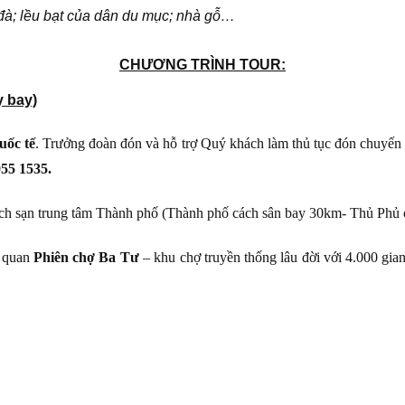
đà; lều bạt của dân du mục; nhà gỗ…
CHƯƠNG TRÌNH TOUR:
 bay)
uốc tế
. Trưởng đoàn đón và hỗ trợ Quý khách làm thủ tục đón chuyến
5 1535.
h sạn trung tâm Thành phố (Thành phố cách sân bay 30km- Thủ Phủ c
m quan
Phiên chợ Ba Tư
– khu chợ truyền thống lâu đời với 4.000 gia