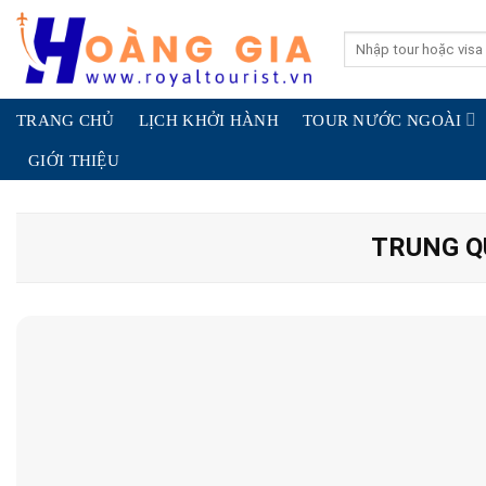
Skip
to
Search
for:
content
TRANG CHỦ
LỊCH KHỞI HÀNH
TOUR NƯỚC NGOÀI
GIỚI THIỆU
TRUNG Q