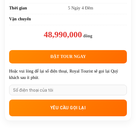
02/08/2026, 07/08/2026,
Thời gian
5 Ngày 4 Đêm
16/08/2026, 21/08/2026,
30/08/2026 (Lễ), 04/09/2026,
Vận chuyển
18/09/2026, 27/09/2026,
11/10/2026, 16/10/2026,
48,990,000
25/10/2026, 08/11/2026,
đồng
13/11/2026, 27/11/2026,
06/12/2026, 11/12/2026,
25/12/2026
ĐẶT TOUR NGAY
Hoặc vui lòng để lại số điện thoại, Royal Tourist sẽ gọi lại Quý
khách sau ít phút.