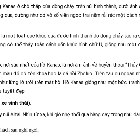
Kanas ở chỗ thấp của dòng chảy trên núi hình thành, dưới ánh 
ng qua, dường như có vô số viên ngọc trai nằm rải rác một cách 
là một loạt các khúc cua được hình thành do dòng chảy tạo ra sự
ng có thể thấy toàn cảnh uốn khúc hình chữ U, giống như một c
 nơi sâu nhất của hồ Kanas, là nơi ám ảnh về huyền thoại “Thủy
n màu đỏ có tên khoa học là cá hồi Zheluo. Trên tàu du ngoạn nhìn
như lững lờ trôi trên mặt hồ. Hồ Kanas giống như một bức tranh
u tuyệt đẹp.
xe sinh thái).
núi Altai. Nhìn từ xa, khi gió nhẹ thổi qua hàng cây trông như dá
hách sạn nghỉ ngơi.