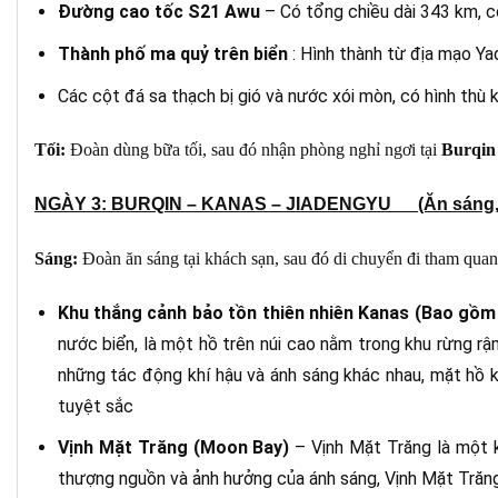
Đường cao tốc S21 Awu
– Có tổng chiều dài 343 km,
Thành phố ma quỷ trên biển
: Hình thành từ ​​địa mạo Y
Các cột đá sa thạch bị gió và nước xói mòn, có hình thù
Tối:
Đoàn dùng bữa tối, sau đó nhận phòng nghỉ ngơi tại
Burqin
NGÀY 3: BURQIN – KANAS – JIADENGYU
(Ăn sáng, t
Sáng:
Đoàn ăn sáng tại khách sạn, sau đó di chuyển đi tham quan
Khu thắng cảnh bảo tồn thiên nhiên Kanas (Bao gồm
nước biển, là một hồ trên núi cao nằm trong khu rừng rậ
những tác động khí hậu và ánh sáng khác nhau, mặt hồ 
tuyệt sắc
Vịnh Mặt Trăng (Moon Bay)
– Vịnh Mặt Trăng là một 
thượng nguồn và ảnh hưởng của ánh sáng, Vịnh Mặt Trăng 