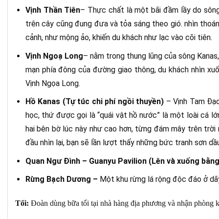
Vịnh Thần Tiên
– Thực chất là một bãi đầm lầy do sông 
trên cây cũng đung đưa và tỏa sáng theo gió. nhìn thoá
cảnh, như mộng ảo, khiến du khách như lạc vào cõi tiên.
Vịnh Ngoạ Long
– nằm trong thung lũng của sông Kanas, 
mạn phía đông của đường giao thông, du khách nhìn xuố
Vịnh Ngọa Long.
Hồ Kanas (Tự túc chi phí ngồi thuyền)
– Vịnh Tam Đạo,
học, thứ được gọi là “quái vật hồ nước” là một loài cá lớ
hai bên bờ lúc này như cao hơn, từng đám mây trên trời 
đầu nhìn lại, bạn sẽ lần lượt thấy những bức tranh sơn dầ
Quan Ngư Đình –
Guanyu Pavilion (Lên và xuống bằng 
Rừng Bạch Dương
–
Một khu rừng lá rộng độc đáo ở dãy 
Tối:
Đoàn dùng bữa tối tại nhà hàng địa phương và nhận phòng k