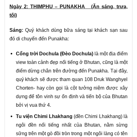
Ngày 2: THIMPHU – PUNAKHA (Ăn sáng, trưa,
tối)
Sáng:
Quý khách dùng bữa sáng tại khách sạn sau
đó di chuyển đến Punakha:
Cổng trời Dochula (Đèo Dochula)
là một địa điểm
view toàn cảnh đẹp nổi tiếng ở Bhutan, cũng là một
điểm dừng chân trên đường đến Punakha. Tại đây,
quý khách sẽ được tham quan 108 Druk Wanghyel
Chorten- hay còn gọi là cột tưởng niệm được xây
dựng để tôn vinh sự ổn định và tiến bộ của Bhutan
bởi vị vua thứ 4.
Tu viện Chimi Lhakhang
(đền Chimi Lhakhang) là
ngôi đền nổi tiếng nhất của Bhutan, nằm sừng
sững trên một gò đồi tròn trong một ngôi làng có tên