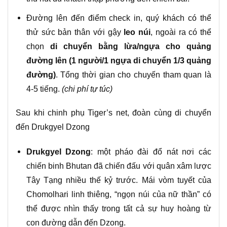
Đường lên đến điểm check in, quý khách có thể
thử sức bản thân với gậy
leo núi
,
ngoài ra có thể
chọn
di chuyển bằng lừa/ngựa cho quảng
đường lên (1 người/1 ngựa di chuyển 1/3 quảng
đường)
.
Tổng thời gian cho chuyến tham quan là
4-5 tiếng.
(chi phí tự túc)
Sau khi chinh phụ Tiger’s net, đoàn cùng di chuyển
đến Drukgyel Dzong
Drukgyel Dzong
:
một pháo đài đổ nát nơi các
chiến binh Bhutan đã chiến đấu với quân xâm lược
Tây Tạng nhiều thế kỷ trước. Mái vòm tuyết của
Chomolhari linh thiêng, “ngọn núi của nữ thần” có
thể được nhìn thấy trong tất cả sự huy hoàng từ
con đường dẫn đến Dzong.