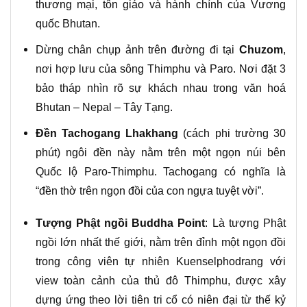
thương mại, tôn giáo và hành chính của Vương
quốc Bhutan.
Dừng chân chụp ảnh trên đường đi tại
Chuzom
,
nơi hợp lưu của sông Thimphu và Paro. Nơi đặt 3
bảo tháp nhìn rõ sự khách nhau trong văn hoá
Bhutan – Nepal – Tây Tạng.
Đền Tachogang Lhakhang
(cách phi trường 30
phút) ngôi đền này nằm trên một ngọn núi bên
Quốc lộ Paro-Thimphu. Tachogang có nghĩa là
“đền thờ trên ngọn đồi của con ngựa tuyệt vời”.
Tượng Phật ngồi Buddha Point
:
Là tượng Phật
ngồi lớn nhất thế giới, nằm trên đỉnh một ngọn đồi
trong công viên tự nhiên Kuenselphodrang với
view toàn cảnh của thủ đô Thimphu, được xây
dựng ứng theo lời tiên tri cổ có niên đại từ thế kỷ