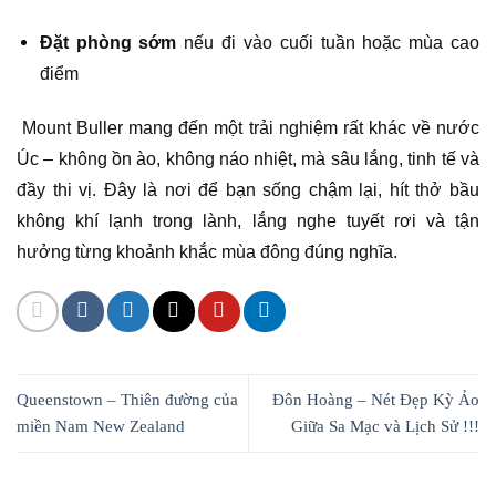
Đặt phòng sớm
nếu đi vào cuối tuần hoặc mùa cao
điểm
Mount Buller mang đến một trải nghiệm rất khác về nước
Úc – không ồn ào, không náo nhiệt, mà sâu lắng, tinh tế và
đầy thi vị. Đây là nơi để bạn sống chậm lại, hít thở bầu
không khí lạnh trong lành, lắng nghe tuyết rơi và tận
hưởng từng khoảnh khắc mùa đông đúng nghĩa.
Queenstown – Thiên đường của
Đôn Hoàng – Nét Đẹp Kỳ Ảo
miền Nam New Zealand
Giữa Sa Mạc và Lịch Sử !!!