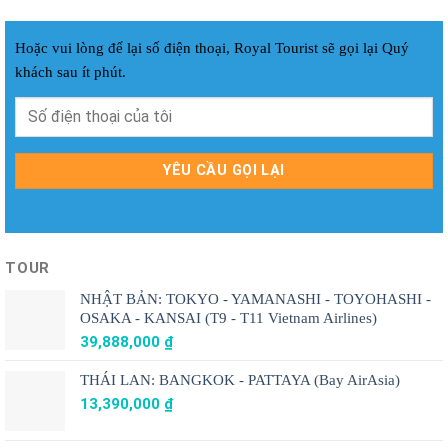
Hoặc vui lòng để lại số điện thoại, Royal Tourist sẽ gọi lại Quý
khách sau ít phút.
TOUR
NHẬT BẢN: TOKYO - YAMANASHI - TOYOHASHI -
OSAKA - KANSAI (T9 - T11 Vietnam Airlines)
39,888,000
₫
THÁI LAN: BANGKOK - PATTAYA (Bay AirAsia)
13,390,000
₫