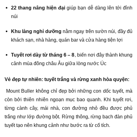
22 thang nâng hiện đại
giúp bạn dễ dàng lên tới đỉnh
núi
Khu làng nghỉ dưỡng
nằm ngay trên sườn núi, đầy đủ
khách sạn, nhà hàng, quán bar và cửa hàng tiện lợi
Tuyết rơi dày từ tháng 6 – 8
, biến nơi đây thành khung
cảnh mùa đông châu Âu giữa lòng nước Úc
Vẻ đẹp tự nhiên: tuyết trắng và rừng xanh hòa quyện:
Mount Buller không chỉ đẹp bởi những con dốc tuyết, mà
còn bởi thiên nhiên ngoạn mục bao quanh. Khi tuyết rơi,
từng cành cây, mái nhà, con đường nhỏ đều được phủ
trắng như lớp đường bột. Rừng thông, rừng bạch đàn phủ
tuyết tạo nên khung cảnh như bước ra từ cổ tích.