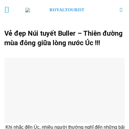
Skip
to
content
Vẻ đẹp Núi tuyết Buller – Thiên đường
mùa đông giữa lòng nước Úc !!!
Khi nhắc đến Úc, nhiều người thường nghĩ đến những bãi