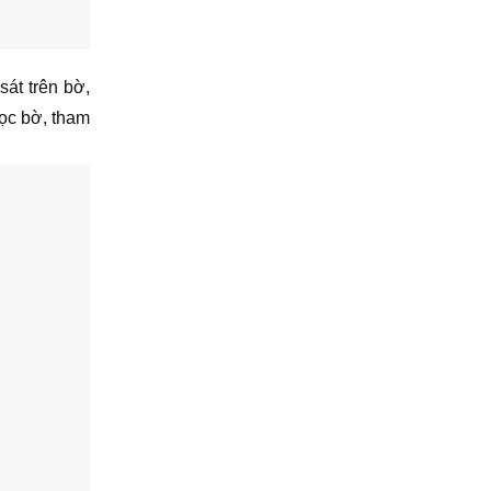
át trên bờ,
dọc bờ, tham