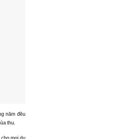
ong năm đều
ùa thu.
 cho mọi du