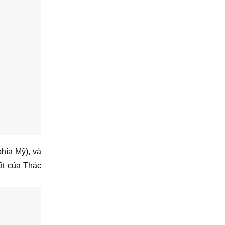
hía Mỹ), và
ất của Thác