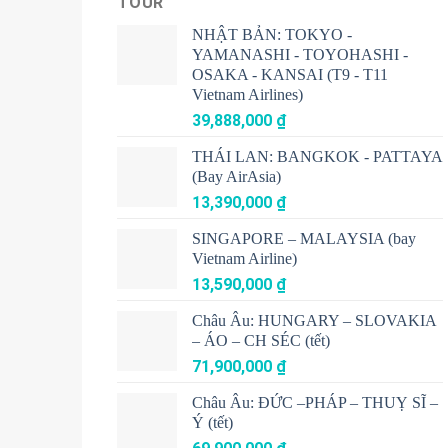
TOUR
NHẬT BẢN: TOKYO -
YAMANASHI - TOYOHASHI -
OSAKA - KANSAI (T9 - T11
Vietnam Airlines)
39,888,000
₫
THÁI LAN: BANGKOK - PATTAYA
(Bay AirAsia)
13,390,000
₫
SINGAPORE – MALAYSIA (bay
Vietnam Airline)
13,590,000
₫
Châu Âu: HUNGARY – SLOVAKIA
– ÁO – CH SÉC (tết)
71,900,000
₫
Châu Âu: ĐỨC –PHÁP – THUỴ SĨ –
Ý (tết)