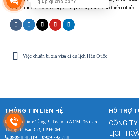
giúp gì cho bạn?
khách muốn tận hưởng vẻ đẹp và kỳ diệu của thiên nhiên.
Việc chuẩn bị xin visa đi du lịch Hàn Quốc
THÔNG TIN LIÊN HỆ
HỖ TRỢ T
Trụ sở chính: Tầng 3, Tòa nhà ACM, 96 Cao
CÔNG TY
Thắng, P. Bàn Cờ, TP.HCM
LỊCH HOÀ
0909 858 319 – 0909 792 788