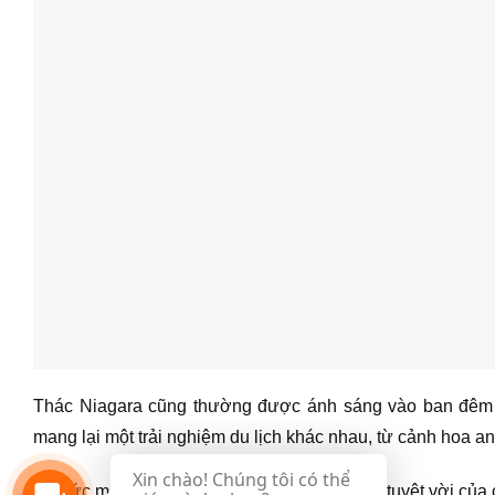
Thác Niagara cũng thường được ánh sáng vào ban đêm đ
mang lại một trải nghiệm du lịch khác nhau, từ cảnh hoa a
Xin chào! Chúng tôi có thể
Từ sức mạnh tự nhiên của nước đến vẻ đẹp tuyệt vời của 