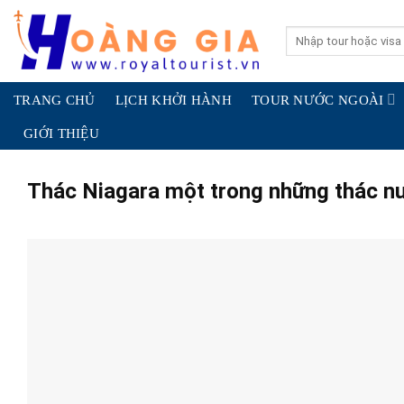
Skip
to
Search
for:
content
TRANG CHỦ
LỊCH KHỞI HÀNH
TOUR NƯỚC NGOÀI
GIỚI THIỆU
Thác Niagara một trong những thác nướ