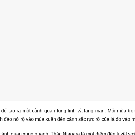
ể tạo ra một cảnh quan lung linh và lãng mạn. Mỗi mùa tr
nh đào nở rộ vào mùa xuân đến cảnh sắc rực rỡ của lá đỏ vào m
cảnh quan xung quanh, Thác Niagara là một điểm đến tuyệt vời