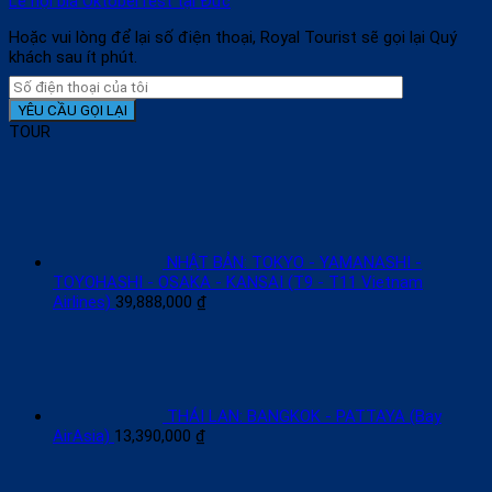
Lễ hội bia Oktoberfest tại Đức
Hoặc vui lòng để lại số điện thoại, Royal Tourist sẽ gọi lại Quý
khách sau ít phút.
TOUR
NHẬT BẢN: TOKYO - YAMANASHI -
TOYOHASHI - OSAKA - KANSAI (T9 - T11 Vietnam
Airlines)
39,888,000
₫
THÁI LAN: BANGKOK - PATTAYA (Bay
AirAsia)
13,390,000
₫