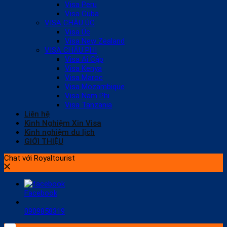
Visa Peru
Visa Cuba
VISA CHÂU ÚC
Visa Úc
Visa New Zealand
VISA CHÂU PHI
Visa Ai Cập
Visa Kenya
Visa Maroc
Visa Mozambique
Visa Nam Phi
Visa Tanzania
Liên hệ
Kinh Nghiệm Xin Visa
Kinh nghiệm du lịch
GIỚI THIỆU
Chat với Royaltourist
Facebook
0909858319