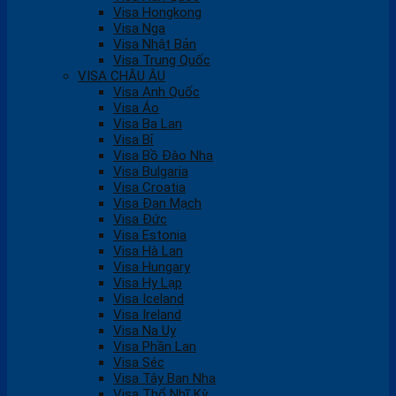
Visa Hongkong
Visa Nga
Visa Nhật Bản
Visa Trung Quốc
VISA CHÂU ÂU
Visa Anh Quốc
Visa Áo
Visa Ba Lan
Visa Bỉ
Visa Bồ Đào Nha
Visa Bulgaria
Visa Croatia
Visa Đan Mạch
Visa Đức
Visa Estonia
Visa Hà Lan
Visa Hungary
Visa Hy Lạp
Visa Iceland
Visa Ireland
Visa Na Uy
Visa Phần Lan
Visa Séc
Visa Tây Ban Nha
Visa Thổ Nhĩ Kỳ