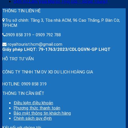
Dịch Vụ Làm Visa Maroc Trọn Gói – Royal Tourist
THÔNG TIN LIÊN HỆ
Trụ sở chính: Tầng 3, Tòa nhà ACM, 96 Cao Thắng, P. Bàn Cờ,
TP.HCM
0909 858 319 – 0909 792 788
royaltourist.hcm@gmail.com
Giấy phép LHQT: 79-1763/2023/CDLQGVN-GP LHQT
HỖ TRỢ TƯ VẤN
CÔNG TY TNHH TM DV XD DU LỊCH HOÀNG GIA
HOTLINE:
0909 858 319
THÔNG TIN CẦN BIẾT
Điều kiện điều khoản
Phương thức thanh toán
Bảo mật thông tin khách hàng
Chính sách quy định
Kết nối với chúng tôi