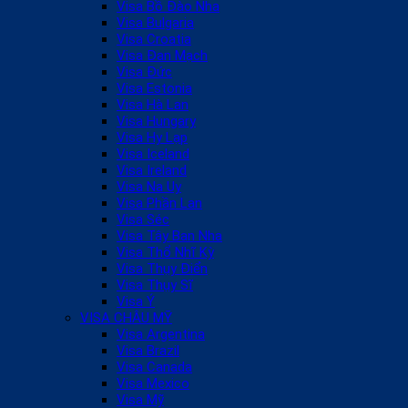
Visa Bồ Đào Nha
Visa Bulgaria
Visa Croatia
Visa Đan Mạch
Visa Đức
Visa Estonia
Visa Hà Lan
Visa Hungary
Visa Hy Lạp
Visa Iceland
Visa Ireland
Visa Na Uy
Visa Phần Lan
Visa Séc
Visa Tây Ban Nha
Visa Thổ Nhĩ Kỳ
Visa Thụy Điển
Visa Thụy Sĩ
Visa Ý
VISA CHÂU MỸ
Visa Argentina
Visa Brazil
Visa Canada
Visa Mexico
Visa Mỹ