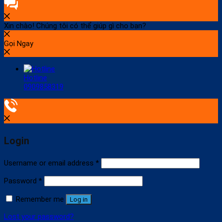
Xin chào! Chúng tôi có thể giúp gì cho bạn?
Gọi Ngay
Hotline
0909858319
Login
Username or email address
*
Password
*
Remember me
Log in
Lost your password?