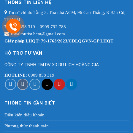
THÔNG TIN LIÊN HỆ
Trụ sở chính: Tầng 3, Tòa nhà ACM, 96 Cao Thắng, P. Bàn Cờ,
TP.HCM
0909 858 319 – 0909 792 788
royaltourist.hcm@gmail.com
Giấy phép LHQT: 79-1763/2023/CDLQGVN-GP LHQT
HỖ TRỢ TƯ VẤN
CÔNG TY TNHH TM DV XD DU LỊCH HOÀNG GIA
HOTLINE:
0909 858 319
THÔNG TIN CẦN BIẾT
Điều kiện điều khoản
Phương thức thanh toán