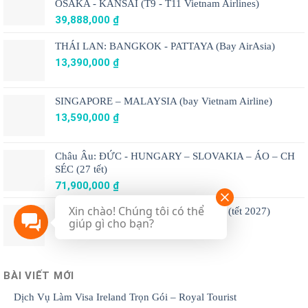
OSAKA - KANSAI (T9 - T11 Vietnam Airlines)
39,888,000
₫
THÁI LAN: BANGKOK - PATTAYA (Bay AirAsia)
13,390,000
₫
SINGAPORE – MALAYSIA (bay Vietnam Airline)
13,590,000
₫
Châu Âu: ĐỨC - HUNGARY – SLOVAKIA – ÁO – CH
SÉC (27 tết)
71,900,000
₫
Xin chào! Chúng tôi có thể
Châu Âu: ĐỨC –PHÁP – THUỴ SĨ – Ý (tết 2027)
giúp gì cho bạn?
69,900,000
₫
BÀI VIẾT MỚI
Dịch Vụ Làm Visa Ireland Trọn Gói – Royal Tourist