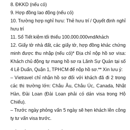
8. ĐKKD (nếu có)
9. Hợp đồng lao động (nếu có)
10. Trường hợp nghỉ hưu: Thẻ hưu trí / Quyết định nghỉ
hưu trí
11. Sổ Tiết kiệm tối thiểu 100.000.000vnd/khách
12. Giấy tờ nhà đất, các giấy tờ, hợp đồng khác chứng
minh được thu nhập (nếu có)
* Địa chỉ nộp hồ sơ visa:
Khách chủ động tự mang hồ sơ ra Lãnh Sự Quán tại số
4 Lê Duẩn, Quận 1, TPHCM để nộp hồ sơ.
** Xin lưu ý:
– Vietravel chỉ nhận hồ sơ đối với khách đã đi 2 trong
các thị trường lớn: Châu Âu, Châu Úc, Canada, Nhật
Hàn, Đài Loan (Đài Loan phải có dán visa trong Hộ
Chiếu).
– Trước ngày phỏng vấn 5 ngày sẽ hẹn khách lên công
ty tư vấn visa trước.