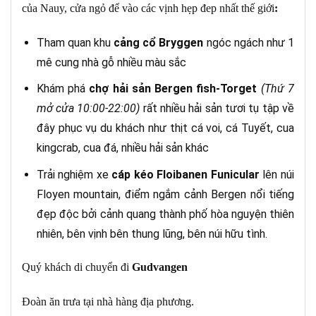
của Nauy, cửa ngỏ để vào các vịnh hẹp đep nhất thế giới
:
Tham quan khu
cảng cổ Bryggen
ngóc ngách như 1
mê cung nhà gỗ nhiều màu sắc
Khám phá
chợ hải sản Bergen fish-Torget
(Thứ 7
mở cửa 10:00-22:00)
rất nhiều hải sản tươi tụ tập về
đây phục vụ du khách như thịt cá voi, cá Tuyết, cua
kingcrab, cua đá, nhiều hải sản khác
Trải nghiệm xe
cáp kéo Floibanen Funicular
lên núi
Floyen mountain, điểm ngắm cảnh Bergen nổi tiếng
đẹp độc bởi cảnh quang thành phố hòa nguyện thiên
nhiên, bên vịnh bên thung lũng, bên núi hữu tình.
Quý khách di chuyển đi
Gudva
n
gen
Đoàn ăn trưa tại nhà hàng địa phương.