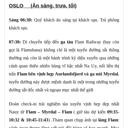
OSLO
(Ăn sáng, trưa, tối)
Sáng
06:30
:
Quý khách ăn sáng tại khách sạn. Trả phòng
khách sạn.
07:30
:
Di chuyển tiếp đến
ga tàu
Flam Railway (hay còn
gọi là Flamsbana) không chỉ là một tuyến đường sắt thông
thường mà còn là một hành trình kỳ diệu xuyên qua những
cảnh quan thiên nhiên hùng vĩ bậc nhất Na Uy, nối liền thị
trấn
Flam bên vịnh hẹp Aurlandsfjord và ga núi Myrdal
,
tuyến đường này được mệnh danh là một trong những tuyến
đường sắt dốc nhất và ngoạn mục nhất thế giới
Đoàn check-in trải nghiệm tàu xuyên vịnh hẹp đẹp nhất
Nauy từ
Flam – Myrdal – Flam
( giờ tàu dự kiến
09:35-
10:32 & 10:45-11:43
) .Tham quan chụp ảnh tại
làng Flam
:
cảnh quan thung lũng với núi đồi hùng vĩ bao quanh. Mua