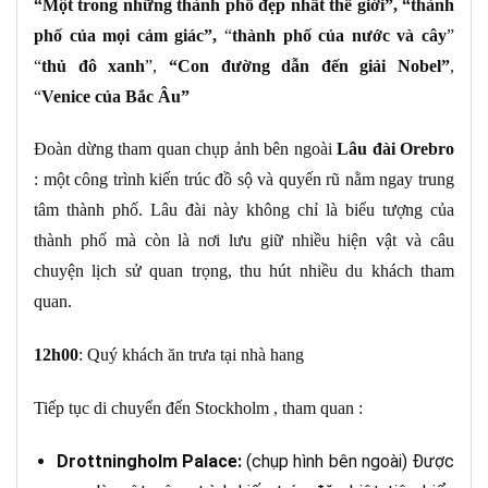
“Một trong những thành phố đẹp nhất thế giới”,
“thành
phố của mọi cảm giác”,
“
thành phố của nước và cây
”
“
thủ đô xanh
”,
“Con đường dẫn đến giải Nobel”
,
“
Venice của Bắc Âu”
Đoàn dừng tham quan chụp ảnh bên ngoài
Lâu đài Orebro
: một công trình kiến trúc đồ sộ và quyến rũ nằm ngay trung
tâm thành phố. Lâu đài này không chỉ là biểu tượng của
thành phố mà còn là nơi lưu giữ nhiều hiện vật và câu
chuyện lịch sử quan trọng, thu hút nhiều du khách tham
quan.
12h00
: Quý khách ăn trưa tại nhà hang
Tiếp tục di chuyển đến Stockholm , tham quan :
Drottningholm Palace:
(chụp hình bên ngoài) Được