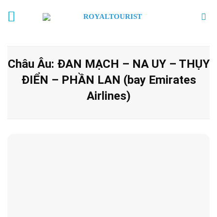
Skip
to
content
Châu Âu: ĐAN MẠCH – NA UY – THỤY
ĐIỂN – PHẦN LAN (bay Emirates
Airlines)