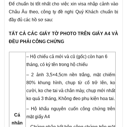
Để chuẩn bị tốt nhất cho việc xin visa nhập cảnh vào
Châu Âu theo, công ty đề nghị Quý Khách chuẩn bị
đầy đủ các hồ sơ sau:
TẤT CẢ CÁC GIẤY TỜ PHOTO TRÊN GIẤY A4 VÀ
ĐỀU PHẢI CÔNG CHỨNG
– Hộ chiếu cả mới và cũ (gốc) còn hạn 6
tháng, có ký tên trong hộ chiếu
– 2 ảnh 3,5×4,5cm nền trắng, mặt chiếm
80% khung hình, chụp từ cổ trở lên, ko
cười, ko che tai và chân mày, chụp mới nhất
ko quá 3 tháng, Không đeo phụ kiện hoa tai.
– Hộ khẩu nguyên cuốn công chứng trên
Cá
mặt giấy A4
nhân
– Chứng nhận kết hôn công chứng trên mặt