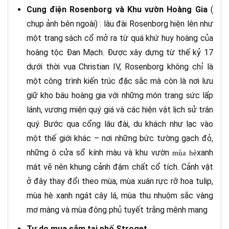
Cung điện Rosenborg và Khu vườn Hoàng Gia
(
chụp ảnh bên ngoài) : lâu đài Rosenborg hiện lên như
một trang sách cổ mở ra từ quá khứ huy hoàng của
hoàng tộc Đan Mạch. Được xây dựng từ thế kỷ 17
dưới thời vua Christian IV, Rosenborg không chỉ là
một công trình kiến trúc đặc sắc mà còn là nơi lưu
giữ kho báu hoàng gia với những món trang sức lấp
lánh, vương miện quý giá và các hiện vật lịch sử trân
quý. Bước qua cổng lâu đài, du khách như lạc vào
một thế giới khác – nơi những bức tường gạch đỏ,
những ô cửa sổ kính màu và khu vườn
xanh
mùa hè
mát vẽ nên khung cảnh đậm chất cổ tích. Cảnh vật
ở đây thay đổi theo mùa, mùa xuân rực rỡ hoa tulip,
mùa hè xanh ngát cây lá, mùa thu nhuộm sắc vàng
mơ màng và mùa đông phủ tuyết trắng mênh mang
Tự do mua sắm tại phố Stroget