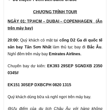
CHƯƠNG TRÌNH TOUR
NGÀY 01: TP.HCM – DUBAI – COPENHAGEN (Ăn
trên máy bay)
2
0:00
:
Quý khách có mặt tại
cổng D2 Ga đi quốc tế
sân bay Tân Sơn Nhất
làm thủ tục bay đi
Bắc Âu
.
Nghỉ đêm trên máy bay
Emirates
Airlines
.
Chuyến bay dự kiến:
EK393 29SEP SGNDXB 2350
0345//
EK151 30SEP DXBCPH
0820 1315
Quý khách dùng bữa và nghỉ ngơi trên máy bay.
@
Ưu điểm của du lịch Châu Âu với hàng không