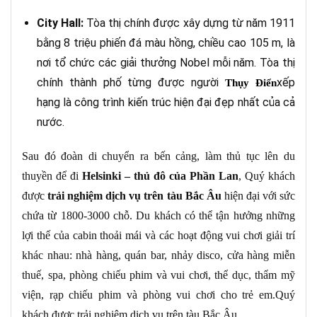
City Hall:
Tòa thị chính được xây dựng từ năm 1911
bằng 8 triệu phiến đá màu hồng, chiều cao 105 m, là
nơi tổ chức các giải thưởng Nobel mỗi năm. Tòa thị
chính thành phố từng được người
xếp
Thụy Điển
hạng là công trình kiến trúc hiện đại đẹp nhất của cả
nước.
Sau đó đoàn di chuyển ra bến cảng, làm thủ tục lên du
thuyền để đi
Helsinki – thủ đô của Phần Lan
, Quý khách
được
trải nghiệm dịch vụ trên tàu Bắc Âu
hiện đại với sức
chứa từ 1800-3000 chỗ. Du khách có thể tận hưởng những
lợi thế của cabin thoải mái và các hoạt động vui chơi giải trí
khác nhau: nhà hàng, quán bar, nhảy disco, cửa hàng miễn
thuế, spa, phòng chiếu phim và vui chơi, thể dục, thẩm mỹ
viện, rạp chiếu phim và phòng vui chơi cho trẻ em.Quý
khách được trải nghiệm dịch vụ trên tàu Bắc Âu.