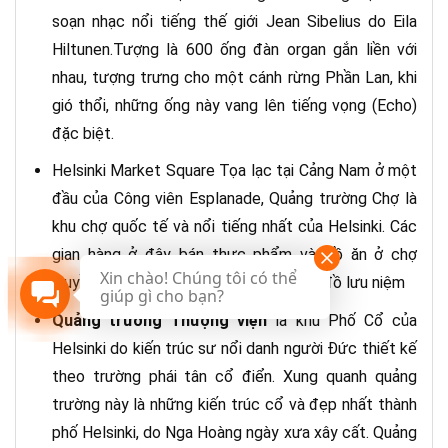
soạn nhạc nổi tiếng thế giới Jean Sibelius do Eila
Hiltunen.Tượng là 600 ống đàn organ gắn liền với
nhau, tượng trưng cho một cánh rừng Phần Lan, khi
gió thổi, những ống này vang lên tiếng vọng (Echo)
đặc biệt.
Helsinki Market Square Tọa lạc tại Cảng Nam ở một
đầu của Công viên Esplanade, Quảng trường Chợ là
khu chợ quốc tế và nổi tiếng nhất của Helsinki. Các
gian hàng ở đây bán thực phẩm và đồ ăn ở chợ
Xin chào! Chúng tôi có thể
truyền thống cũng như đồ thủ công và đồ lưu niệm
giúp gì cho bạn?
Quảng trường Thượng viện
là khu Phố Cổ của
Helsinki do kiến trúc sư nổi danh người Đức thiết kế
theo trường phái tân cổ điển. Xung quanh quảng
trường này là những kiến trúc cổ và đẹp nhất thành
phố Helsinki, do Nga Hoàng ngày xưa xây cất. Quảng