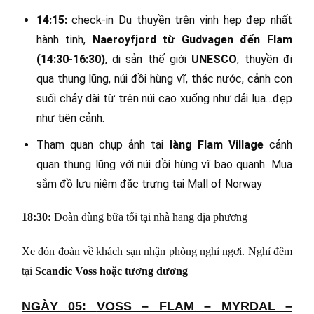
14:15:
check-in Du thuyền trên vịnh hẹp đẹp nhất
hành tinh,
Naeroyfjord từ Gudvagen đến Flam
(14:30-16:30)
, di sản thế giới
UNESCO
, thuyền đi
qua thung lũng, núi đồi hùng vĩ, thác nước, cảnh con
suối chảy dài từ trên núi cao xuống như dải lụa…đẹp
như tiên cảnh.
Tham quan chụp ảnh tại
làng Flam Village
cảnh
quan thung lũng với núi đồi hùng vĩ bao quanh. Mua
sắm đồ lưu niệm đặc trưng tại Mall of Norway
18:3
0
:
Đoàn dùng bữa tối tại nhà hang địa phương
Xe đón đoàn về khách sạn nhận phòng nghỉ ngơi. Nghỉ đêm
tại
Scandic Voss hoặc tương đương
NGÀY 05:
VOSS – FLAM – MYRDAL –