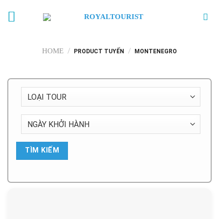
Skip
to
content
/
/
HOME
PRODUCT TUYẾN
MONTENEGRO
TÌM KIẾM