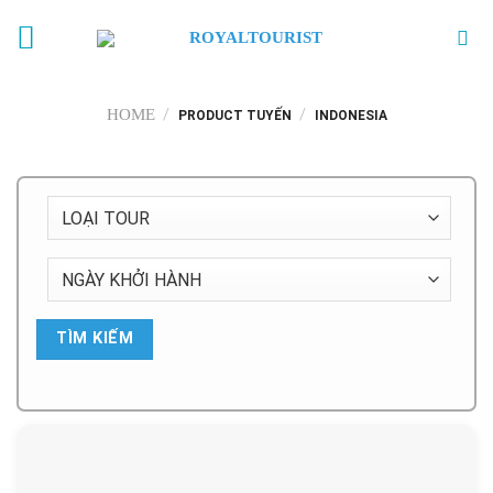
Skip
to
content
/
/
HOME
PRODUCT TUYẾN
INDONESIA
TÌM KIẾM