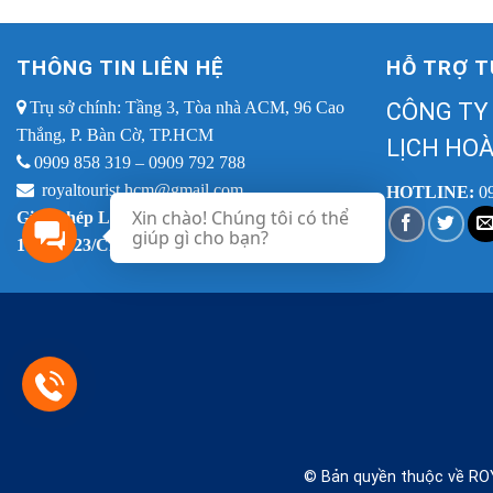
THÔNG TIN LIÊN HỆ
HỖ TRỢ T
Trụ sở chính: Tầng 3, Tòa nhà ACM, 96 Cao
CÔNG TY
Thắng, P. Bàn Cờ, TP.HCM
LỊCH HOÀ
0909 858 319 – 0909 792 788
royaltourist.hcm@gmail.com
HOTLINE:
0
Xin chào! Chúng tôi có thể
Giấy phép LHQT: 79-
giúp gì cho bạn?
1763/2023/CDLQGVN-GP LHQT
© Bản quyền thuộc về RO