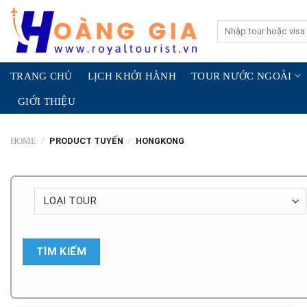
Skip
to
Search
for:
content
TRANG CHỦ
LỊCH KHỞI HÀNH
TOUR NƯỚC NGOÀI
GIỚI THIỆU
/
PRODUCT TUYẾN
/
HONGKONG
HOME
TÌM KIẾM