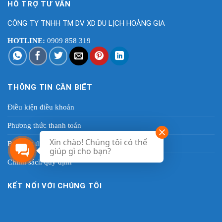
HỖ TRỢ TƯ VẤN
CÔNG TY TNHH TM DV XD DU LỊCH HOÀNG GIA
HOTLINE:
0909 858 319
THÔNG TIN CẦN BIẾT
Điều kiện điều khoản
Phương thức thanh toán
Xin chào! Chúng tôi có thể
Bảo mật thông tin khách hàng
giúp gì cho bạn?
Chính sách quy định
KẾT NỐI VỚI CHÚNG TÔI