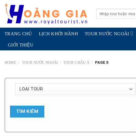
Skip
to
Search
for:
content
TRANG CHỦ
LỊCH KHỞI HÀNH
TOUR NƯỚC NGOÀI
GIỚI THIỆU
/
/
/
PAGE 5
HOME
TOUR NƯỚC NGOÀI
TOUR CHÂU Á
TÌM KIẾM