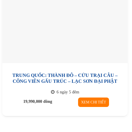
TRUNG QUỐC: THÀNH ĐÔ – CỬU TRẠI CÂU –
CÔNG VIÊN GẤU TRÚC – LẠC SƠN ĐẠI PHẬT
6 ngày 5 đêm
19,990,000
đồng
XEM CHI TIẾT