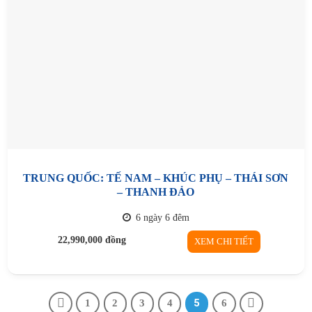
TRUNG QUỐC: TẾ NAM – KHÚC PHỤ – THÁI SƠN
– THANH ĐẢO
6 ngày 6 đêm
22,990,000
đồng
XEM CHI TIẾT
5
1
2
3
4
6