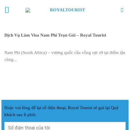
Skip
to
content
Dịch Vụ Làm Visa Nam Phi Trọn Gói – Royal Tourist
Nam Phi (South Africa) – vương quốc cầu vồng rực rỡ tại điểm tận
cùng...
Hoặc vui lòng để lại số điện thoại, Royal Tourist sẽ gọi lại Quý
khách sau ít phút.