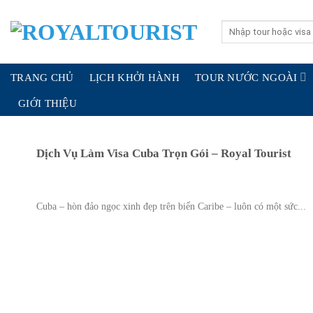
Skip
to
Search
for:
content
TRANG CHỦ
LỊCH KHỞI HÀNH
TOUR NƯỚC NGOÀI
GIỚI THIỆU
Dịch Vụ Làm Visa Cuba Trọn Gói – Royal Tourist
Cuba – hòn đảo ngọc xinh đẹp trên biển Caribe – luôn có một sức...