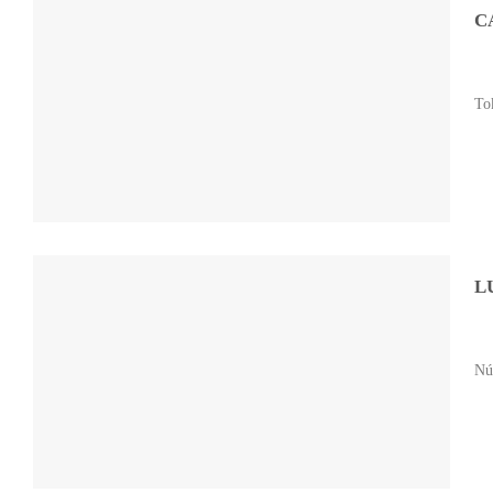
C
Tok
L
Nú