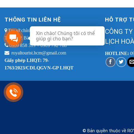
THÔNG TIN LIÊN HỆ
HỖ TRỢ T
Trụ sở chính: Tầng 3, Tòa nhà ACM, 96 Cao
CÔNG TY
Xin chào! Chúng tôi có thể
Thắng, P. Bàn Cờ, TP.HCM
giúp gì cho bạn?
LỊCH HOÀ
0909 858 319 – 0909 792 788
royaltourist.hcm@gmail.com
HOTLINE:
0
Giấy phép LHQT: 79-
1763/2023/CDLQGVN-GP LHQT
© Bản quyền thuộc về RO