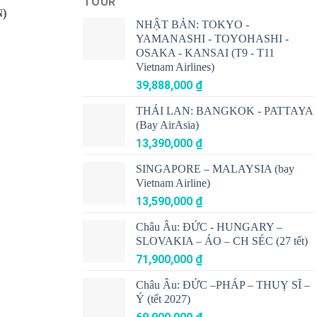
TOUR
)
NHẬT BẢN: TOKYO -
YAMANASHI - TOYOHASHI -
OSAKA - KANSAI (T9 - T11
Vietnam Airlines)
39,888,000
₫
THÁI LAN: BANGKOK - PATTAYA
(Bay AirAsia)
13,390,000
₫
SINGAPORE – MALAYSIA (bay
Vietnam Airline)
13,590,000
₫
Châu Âu: ĐỨC - HUNGARY –
SLOVAKIA – ÁO – CH SÉC (27 tết)
71,900,000
₫
Châu Âu: ĐỨC –PHÁP – THUỴ SĨ –
Ý (tết 2027)