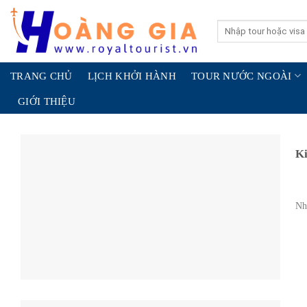
Skip
to
Search
for:
content
TRANG CHỦ
LỊCH KHỞI HÀNH
TOUR NƯỚC NGOÀI
GIỚI THIỆU
Ki
Nhậ