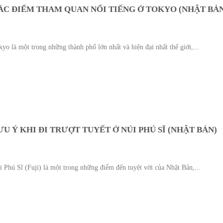
ÁC ĐIỂM THAM QUAN NỔI TIẾNG Ở TOKYO (NHẬT BẢN
yo là một trong những thành phố lớn nhất và hiện đại nhất thế giới,...
ƯU Ý KHI ĐI TRƯỢT TUYẾT Ở NÚI PHÚ SĨ (NHẬT BẢN)
i Phú Sĩ (Fuji) là một trong những điểm đến tuyệt vời của Nhật Bản,...