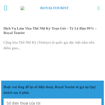
Skip
to
content
Dịch Vụ Làm Visa Thổ Nhĩ Kỳ Trọn Gói – Tỷ Lệ Đậu 99% –
Royal Tourist
Cộng hòa Thổ Nhĩ Kỳ (Türkiye) là quốc gia đặc biệt nằm trên
điểm giao...
Hoặc vui lòng để lại số điện thoại, Royal Tourist sẽ gọi lại Quý
khách sau ít phút.