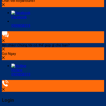
Chat với Royaltourist
Facebook
0909858319
Xin chào! Chúng tôi có thể giúp gì cho bạn?
Gọi Ngay
Hotline
0909858319
Login