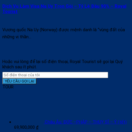
Dịch Vụ Làm Visa Na Uy Trọn Gói – Tỷ Lệ Đậu 90% – Royal
Tourist
Vương quốc Na Uy (Norway) được mệnh danh là “vùng đất của
những vị thần...
Hoặc vui lòng để lại số điện thoại, Royal Tourist sẽ gọi lại Quý
khách sau ít phút.
TOUR
Châu Âu: ĐỨC –PHÁP – THUỴ SĨ – Ý (tết)
69,900,000
₫