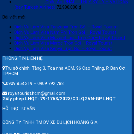
Châu Âu: PHÁP - THỤY SỸ - Ý – VATICAN
(bay Turkish Airlines)
72,900,000
₫
Bài viết mới
Dịch Vụ Làm Visa Tanzania Trọn Gói – Royal Tourist
Dịch Vụ Làm Visa Nam Phi Trọn Gói – Royal Tourist
Dịch Vụ Làm Visa Mozambique Trọn Gói – Royal Tourist
Dịch Vụ Làm Visa Maroc Trọn Gói – Royal Tourist
Dịch Vụ Làm Visa Kenya Trọn Gói – Royal Tourist
THÔNG TIN LIÊN HỆ
Trụ sở chính: Tầng 3, Tòa nhà ACM, 96 Cao Thắng, P. Bàn Cờ,
TP.HCM
0909 858 319 – 0909 792 788
royaltourist.hcm@gmail.com
Giấy phép LHQT: 79-1763/2023/CDLQGVN-GP LHQT
HỖ TRỢ TƯ VẤN
CÔNG TY TNHH TM DV XD DU LỊCH HOÀNG GIA