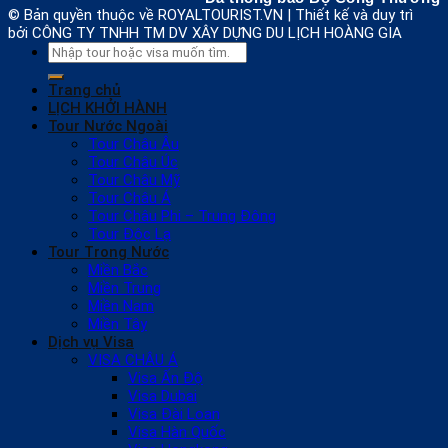
© Bản quyền thuộc về ROYALTOURIST.VN | Thiết kế và duy trì
bởi CÔNG TY TNHH TM DV XÂY DỰNG DU LỊCH HOÀNG GIA
Search
for:
Trang chủ
LỊCH KHỞI HÀNH
Tour Nước Ngoài
Tour Châu Âu
Tour Châu Úc
Tour Châu Mỹ
Tour Châu Á
Tour Châu Phi – Trung Đông
Tour Độc Lạ
Tour Trong Nước
Miền Bắc
Miền Trung
Miền Nam
Miền Tây
Dịch vụ Visa
VISA CHÂU Á
Visa Ấn Độ
Visa Dubai
Visa Đài Loan
Visa Hàn Quốc