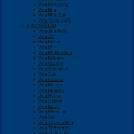
Visa Hongkong
Visa Nga
Visa Nhật Bản
Visa Trung Quốc
VISA CHÂU ÂU
Visa Anh Quốc
Visa Áo
Visa Ba Lan
Visa Bỉ
Visa Bồ Đào Nha
Visa Bulgaria
Visa Croatia
Visa Đan Mạch
Visa Đức
Visa Estonia
Visa Hà Lan
Visa Hungary
Visa Hy Lạp
Visa Iceland
Visa Na Uy
Visa Phần Lan
Visa Séc
Visa Tây Ban Nha
Visa Thổ Nhĩ Kỳ
Visa Thụy Điển