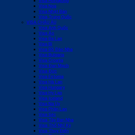
Visa Hongkong
Visa Nga
Visa Nhật Bản
Visa Trung Quốc
VISA CHÂU ÂU
Visa Anh Quốc
Visa Áo
Visa Ba Lan
Visa Bỉ
Visa Bồ Đào Nha
Visa Bulgaria
Visa Croatia
Visa Đan Mạch
Visa Đức
Visa Estonia
Visa Hà Lan
Visa Hungary
Visa Hy Lạp
Visa Iceland
Visa Na Uy
Visa Phần Lan
Visa Séc
Visa Tây Ban Nha
Visa Thổ Nhĩ Kỳ
Visa Thụy Điển