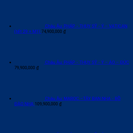
Châu Âu: PHÁP - THỤY SỸ - Ý – VATICAN
(tết 29 + M1)
74,900,000
₫
Châu Âu: PHÁP - THỤY SỸ - Ý – ÁO – ĐỨC
79,900,000
₫
Châu Âu: MAROC –TÂY BAN NHA - BỒ
ĐÀO NHA
109,900,000
₫